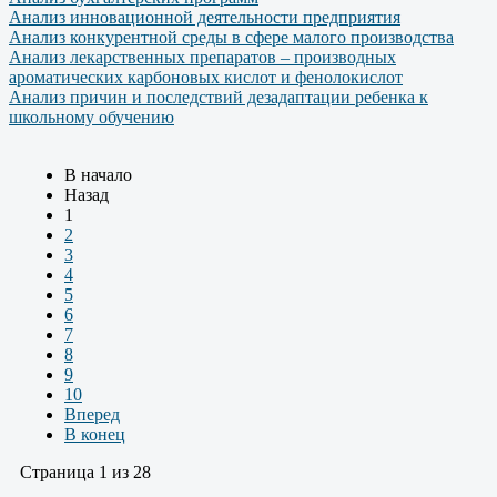
Анализ инновационной деятельности предприятия
Анализ конкурентной среды в сфере малого производства
Анализ лекарственных препаратов – производных
ароматических карбоновых кислот и фенолокислот
Анализ причин и последствий дезадаптации ребенка к
школьному обучению
В начало
Назад
1
2
3
4
5
6
7
8
9
10
Вперед
В конец
Страница 1 из 28