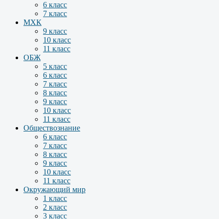
6 класс
7 класс
МХК
9 класс
10 класс
11 класс
ОБЖ
5 класс
6 класс
7 класс
8 класс
9 класс
10 класс
11 класс
Обществознание
6 класс
7 класс
8 класс
9 класс
10 класс
11 класс
Окружающий мир
1 класс
2 класс
3 класс