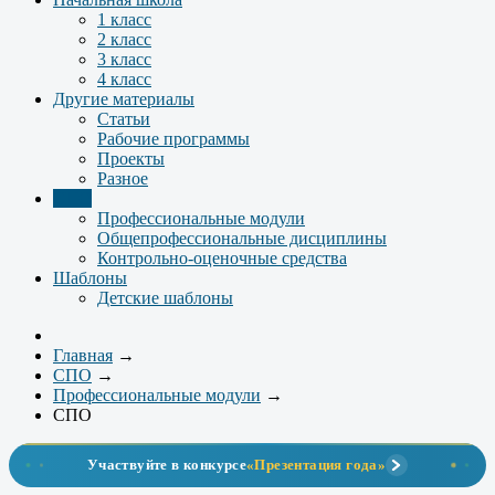
1 класс
2 класс
3 класс
4 класс
Другие материалы
Статьи
Рабочие программы
Проекты
Разное
СПО
Профессиональные модули
Общепрофессиональные дисциплины
Контрольно-оценочные средства
Шаблоны
Детские шаблоны
Главная
→
СПО
→
Профессиональные модули
→
СПО
Участвуйте в конкурсе
«Презентация года»