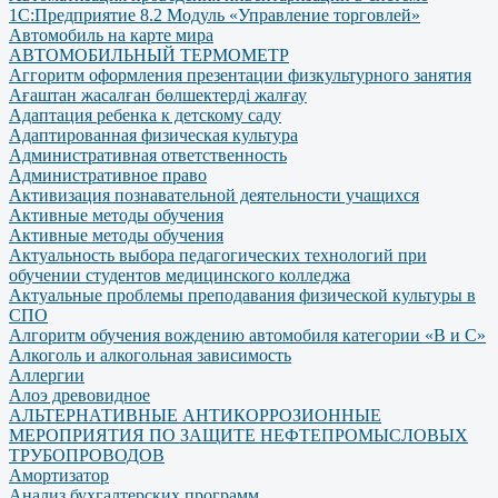
1С:Предприятие 8.2 Модуль «Управление торговлей»
Автомобиль на карте мира
АВТОМОБИЛЬНЫЙ ТЕРМОМЕТР
Аггоритм оформления презентации физкультурного занятия
Ағаштан жасалған бөлшектерді жалғау
Адаптация ребенка к детскому саду
Адаптированная физическая культура
Административная ответственность
Административное право
Активизация познавательной деятельности учащихся
Активные методы обучения
Активные методы обучения
Актуальность выбора педагогических технологий при
обучении студентов медицинского колледжа
Актуальные проблемы преподавания физической культуры в
СПО
Алгоритм обучения вождению автомобиля категории «В и С»
Алкоголь и алкогольная зависимость
Аллергии
Алоэ древовидное
АЛЬТЕРНАТИВНЫЕ АНТИКОРРОЗИОННЫЕ
МЕРОПРИЯТИЯ ПО ЗАЩИТЕ НЕФТЕПРОМЫСЛОВЫХ
ТРУБОПРОВОДОВ
Амортизатор
Анализ бухгалтерских программ