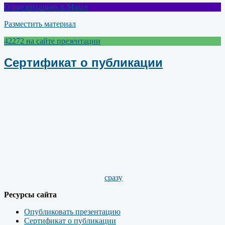
О презентациях в Максе
Разместить материал
42272
на сайте
презентации
Сертификат о публикации
сразу
Ресурсы сайта
Опубликовать презентацию
Сертификат о публикации