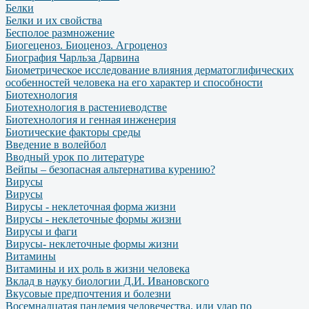
Белки
Белки и их свойства
Бесполое размножение
Биогеценоз. Биоценоз. Агроценоз
Биография Чарльза Дарвина
Биометрическое исследование влияния дерматоглифических
особенностей человека на его характер и способности
Биотехнология
Биотехнология в растениеводстве
Биотехнология и генная инженерия
Биотические факторы среды
Введение в волейбол
Вводный урок по литературе
Вейпы – безопасная альтернатива курению?
Вирусы
Вирусы
Вирусы - неклеточная форма жизни
Вирусы - неклеточные формы жизни
Вирусы и фаги
Вирусы- неклеточные формы жизни
Витамины
Витамины и их роль в жизни человека
Вклад в науку биологии Д.И. Ивановского
Вкусовые предпочтения и болезни
Восемнадцатая пандемия человечества, или удар по