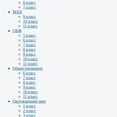
6 класс
7 класс
МХК
9 класс
10 класс
11 класс
ОБЖ
5 класс
6 класс
7 класс
8 класс
9 класс
10 класс
11 класс
Обществознание
6 класс
7 класс
8 класс
9 класс
10 класс
11 класс
Окружающий мир
1 класс
2 класс
3 класс