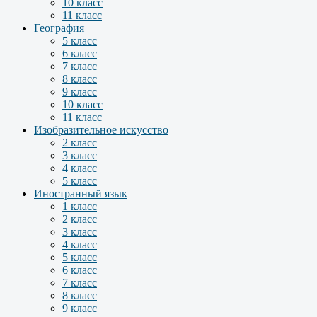
10 класс
11 класс
География
5 класс
6 класс
7 класс
8 класс
9 класс
10 класс
11 класс
Изобразительное искусство
2 класс
3 класс
4 класс
5 класс
Иностранный язык
1 класс
2 класс
3 класс
4 класс
5 класс
6 класс
7 класс
8 класс
9 класс