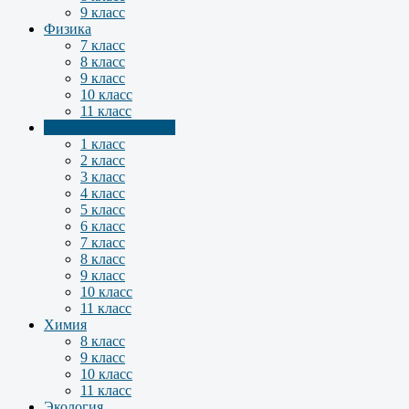
9 класс
Физика
7 класс
8 класс
9 класс
10 класс
11 класс
Физическая культура
1 класс
2 класс
3 класс
4 класс
5 класс
6 класс
7 класс
8 класс
9 класс
10 класс
11 класс
Химия
8 класс
9 класс
10 класс
11 класс
Экология