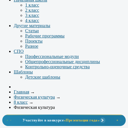
1 класс
2 класс
3 класс
4 класс
Другие материалы
Статьи
Рабочие программы
Проекты
Разное
СПО
Профессиональные модули
Общепрофессиональные дисциплины
Контрольно-оценочные средства
Шаблоны
Детские шаблоны
Главная
→
Физическая культура
→
8 класс
→
Физическая культура
Участвуйте в конкурсе
«Презентация года»