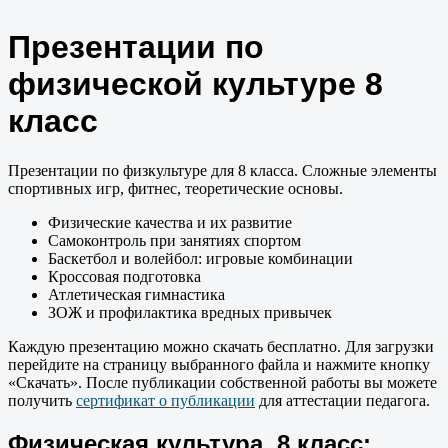
Презентации по
физической культуре 8
класс
Презентации по физкультуре для 8 класса. Сложные элементы
спортивных игр, фитнес, теоретические основы.
Физические качества и их развитие
Самоконтроль при занятиях спортом
Баскетбол и волейбол: игровые комбинации
Кроссовая подготовка
Атлетическая гимнастика
ЗОЖ и профилактика вредных привычек
Каждую презентацию можно скачать бесплатно. Для загрузки
перейдите на страницу выбранного файла и нажмите кнопку
«Скачать». После публикации собственной работы вы можете
получить
сертификат о публикации
для аттестации педагога.
Физическая культура, 8 класс: