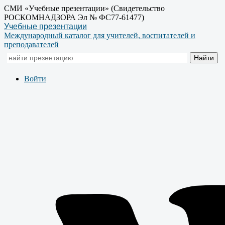
СМИ «Учебные презентации» (Свидетельство
РОСКОМНАДЗОРА Эл № ФС77-61477)
Учебные презентации
Международный каталог для учителей, воспитателей и
преподавателей
Войти