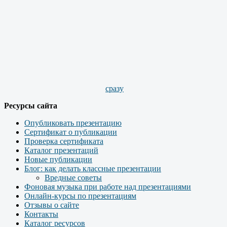
сразу
Ресурсы сайта
Опубликовать презентацию
Сертификат о публикации
Проверка сертификата
Каталог презентаций
Новые публикации
Блог: как делать классные презентации
Вредные советы
Фоновая музыка при работе над презентациями
Онлайн-курсы по презентациям
Отзывы о сайте
Контакты
Каталог ресурсов