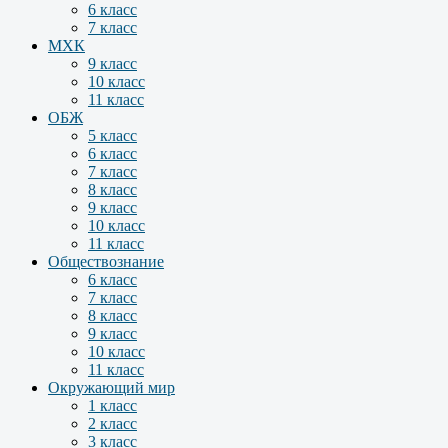
6 класс
7 класс
МХК
9 класс
10 класс
11 класс
ОБЖ
5 класс
6 класс
7 класс
8 класс
9 класс
10 класс
11 класс
Обществознание
6 класс
7 класс
8 класс
9 класс
10 класс
11 класс
Окружающий мир
1 класс
2 класс
3 класс