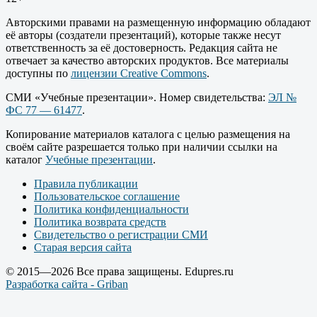
Авторскими правами на размещенную информацию обладают
её авторы (создатели презентаций), которые также несут
ответственность за её достоверность. Редакция сайта не
отвечает за качество авторских продуктов. Все материалы
доступны по
лицензии Creative Commons
.
СМИ «Учебные презентации». Номер свидетельства:
ЭЛ №
ФС 77 — 61477
.
Копирование материалов каталога с целью размещения на
своём сайте разрешается только при наличии ссылки на
каталог
Учебные презентации
.
Правила публикации
Пользовательское соглашение
Политика конфиденциальности
Политика возврата средств
Свидетельство о регистрации СМИ
Старая версия сайта
© 2015—2026 Все права защищены. Edupres.ru
Разработка сайта - Griban