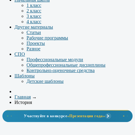
1 класс
2 класс
3 класс
4 класс
Другие материалы
Статьи
Рабочие программы
Проекты
Разное
СПО
Профессиональные модули
Общепрофессиональные дисциплины
Контрольно-оценочные средства
Шаблоны
Детские шаблоны
Главная
→
История
Участвуйте в конкурсе
«Презентация года»