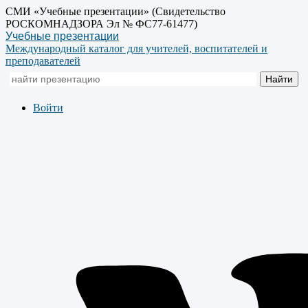
СМИ «Учебные презентации» (Свидетельство
РОСКОМНАДЗОРА Эл № ФС77-61477)
Учебные презентации
Международный каталог для учителей, воспитателей и
преподавателей
Войти