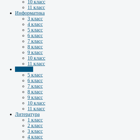
10 класс
11 класс
Информатика
3 класс
4 класс
5 класс
6 класс
7 класс
8 класс
9 класс
10 класс
11 класс
История
5 класс
6 класс
7 класс
8 класс
9 класс
10 класс
11 класс
Литература
1 класс
2 класс
3 класс
4 класс