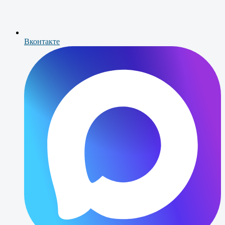
Вконтакте