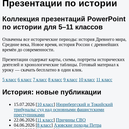
Презентации по истории
Коллекция презентаций PowerPoint
по истории для 5–11 классов
Охвачены все исторические периоды: история Древнего мира,
Средние века, Новое время, история России с древнейших
времён до современности.
Презентации содержат карты, схемы, портреты исторических
деятелей и хронологические таблицы. Готовый материал к
уроку — скачать бесплатно в один клик.
5 класс
6 класс
7 класс
8 класс
9 класс
10 класс
11 класс
История: новые публикации
15.07.2026
[
10 класс
]
Нюрнбергский и Токийский
трибуналы: суд над основными фашистскими
преступниками
22.06.2026
[
11 класс
]
Причины СВО
04.06.2026
[
8 класс
]
Азовские походы Петра