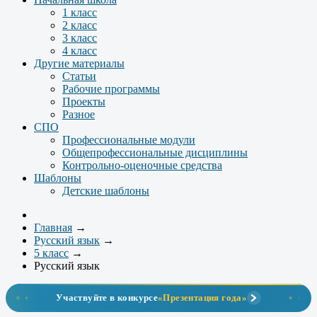
1 класс
2 класс
3 класс
4 класс
Другие материалы
Статьи
Рабочие программы
Проекты
Разное
СПО
Профессиональные модули
Общепрофессиональные дисциплины
Контрольно-оценочные средства
Шаблоны
Детские шаблоны
Главная
→
Русский язык
→
5 класс
→
Русский язык
Участвуйте в конкурсе
«Презентация года»