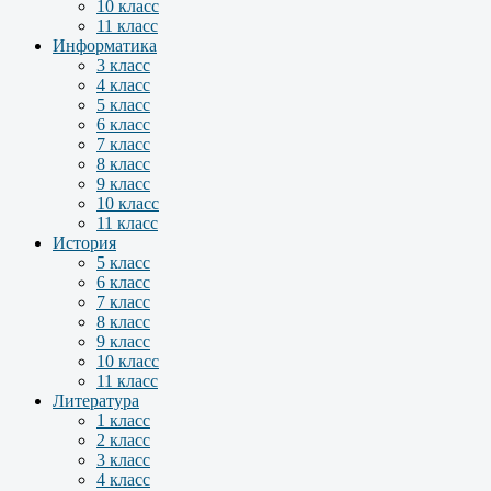
10 класс
11 класс
Информатика
3 класс
4 класс
5 класс
6 класс
7 класс
8 класс
9 класс
10 класс
11 класс
История
5 класс
6 класс
7 класс
8 класс
9 класс
10 класс
11 класс
Литература
1 класс
2 класс
3 класс
4 класс