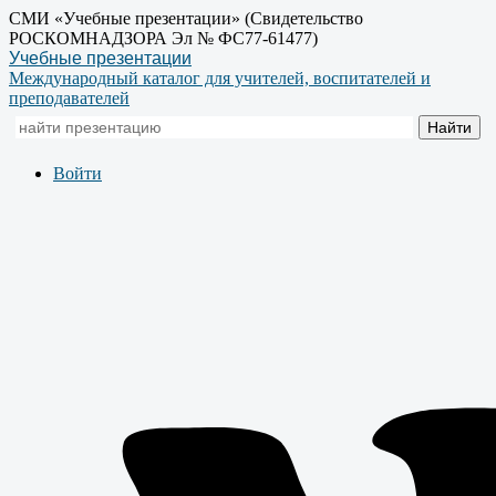
СМИ «Учебные презентации» (Свидетельство
РОСКОМНАДЗОРА Эл № ФС77-61477)
Учебные презентации
Международный каталог для учителей, воспитателей и
преподавателей
Войти