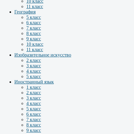
10 класс
11 класс
География
5 класс
6 класс
7 класс
8 класс
9 класс
10 класс
11 класс
Изобразительное искусство
2 класс
3 класс
4 класс
5 класс
Иностранный язык
1 класс
2 класс
3 класс
4 класс
5 класс
6 класс
7 класс
8 класс
9 класс