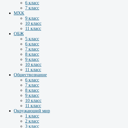
6 класс
7 класс
МХК
9 класс
10 класс
11 класс
ОБЖ
5 класс
6 класс
7 класс
8 класс
9 класс
10 класс
11 класс
Обществознание
6 класс
7 класс
8 класс
9 класс
10 класс
11 класс
Окружающий мир
1 класс
2 класс
3 класс