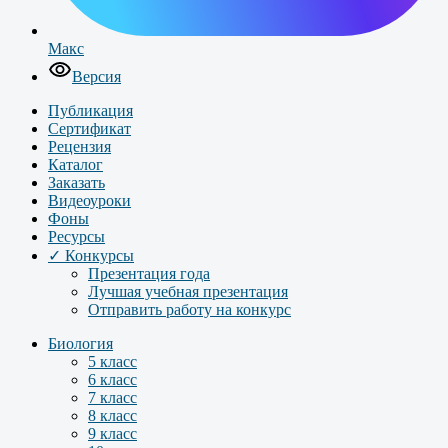
Макс
Версия
Публикация
Сертификат
Рецензия
Каталог
Заказать
Видеоуроки
Фоны
Ресурсы
✓ Конкурсы
Презентация года
Лучшая учебная презентация
Отправить работу на конкурс
Биология
5 класс
6 класс
7 класс
8 класс
9 класс