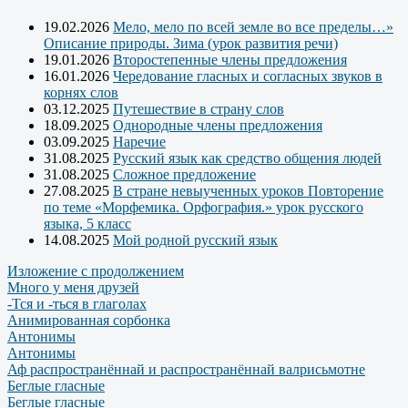
19.02.2026
Мело, мело по всей земле во все пределы…»
Описание природы. Зима (урок развития речи)
19.01.2026
Второстепенные члены предложения
16.01.2026
Чередование гласных и согласных звуков в
корнях слов
03.12.2025
Путешествие в страну слов
18.09.2025
Однородные члены предложения
03.09.2025
Наречие
31.08.2025
Русский язык как средство общения людей
31.08.2025
Сложное предложение
27.08.2025
В стране невыученных уроков Повторение
по теме «Морфемика. Орфография.» урок русского
языка, 5 класс
14.08.2025
Мой родной русский язык
Изложение с продолжением
Много у меня друзей
-Тся и -ться в глаголах
Анимированная сорбонка
Антонимы
Антонимы
Аф распространённай и распространённай валрисьмотне
Беглые гласные
Беглые гласные