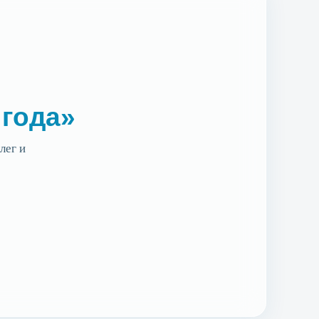
 года»
лег и