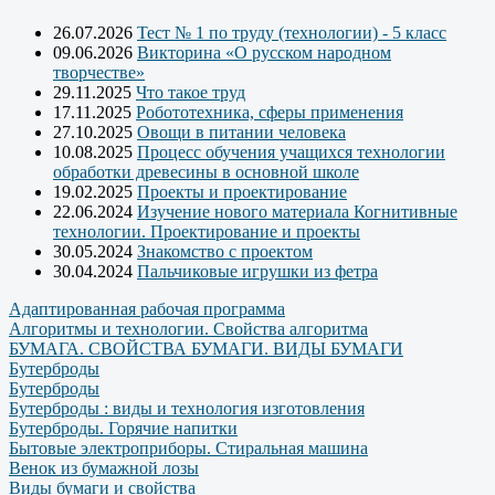
26.07.2026
Тест № 1 по труду (технологии) - 5 класс
09.06.2026
Викторина «О русском народном
творчестве»
29.11.2025
Что такое труд
17.11.2025
Робототехника, сферы применения
27.10.2025
Овощи в питании человека
10.08.2025
Процесс обучения учащихся технологии
обработки древесины в основной школе
19.02.2025
Проекты и проектирование
22.06.2024
Изучение нового материала Когнитивные
технологии. Проектирование и проекты
30.05.2024
Знакомство с проектом
30.04.2024
Пальчиковые игрушки из фетра
Адаптированная рабочая программа
Алгоритмы и технологии. Свойства алгоритма
БУМАГА. СВОЙСТВА БУМАГИ. ВИДЫ БУМАГИ
Бутерброды
Бутерброды
Бутерброды : виды и технология изготовления
Бутерброды. Горячие напитки
Бытовые электроприборы. Стиральная машина
Венок из бумажной лозы
Виды бумаги и свойства