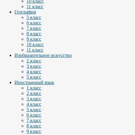
10 класс
11 класс
География
5 класс
6 класс
7 класс
8 класс
9 класс
10 класс
11 класс
Изобразительное искусство
2 класс
3 класс
4 класс
5 класс
Иностранный язык
1 класс
2 класс
3 класс
4 класс
5 класс
6 класс
7 класс
8 класс
9 класс