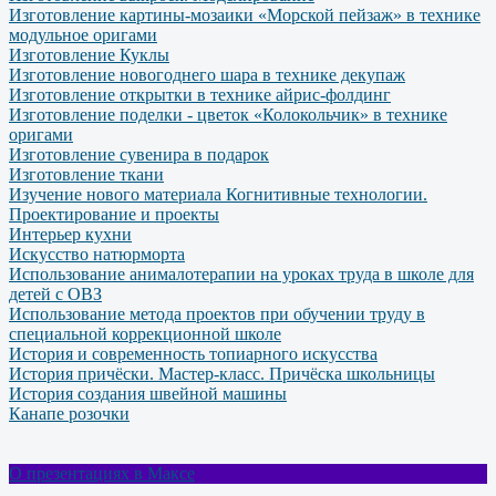
Изготовление картины-мозаики «Морской пейзаж» в технике
модульное оригами
Изготовление Куклы
Изготовление новогоднего шара в технике декупаж
Изготовление открытки в технике айрис-фолдинг
Изготовление поделки - цветок «Колокольчик» в технике
оригами
Изготовление сувенира в подарок
Изготовление ткани
Изучение нового материала Когнитивные технологии.
Проектирование и проекты
Интерьер кухни
Искусство натюрморта
Использование анималотерапии на уроках труда в школе для
детей с ОВЗ
Использование метода проектов при обучении труду в
специальной коррекционной школе
История и современность топиарного искусства
История причёски. Мастер-класс. Причёска школьницы
История создания швейной машины
Канапе розочки
О презентациях в Максе