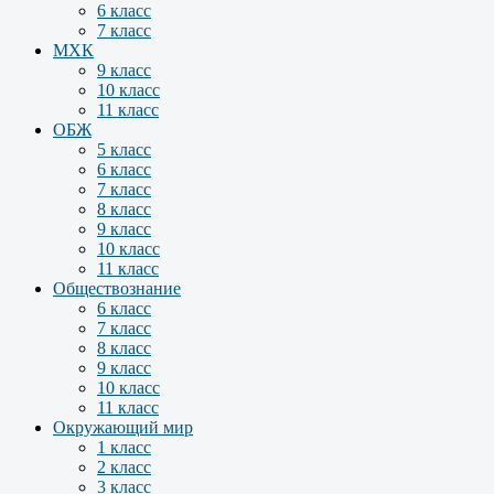
6 класс
7 класс
МХК
9 класс
10 класс
11 класс
ОБЖ
5 класс
6 класс
7 класс
8 класс
9 класс
10 класс
11 класс
Обществознание
6 класс
7 класс
8 класс
9 класс
10 класс
11 класс
Окружающий мир
1 класс
2 класс
3 класс