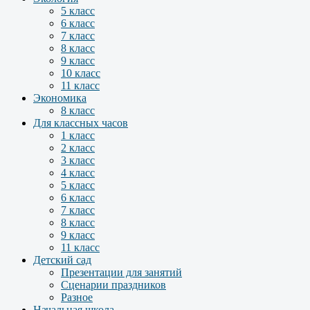
5 класс
6 класс
7 класс
8 класс
9 класс
10 класс
11 класс
Экономика
8 класс
Для классных часов
1 класс
2 класс
3 класс
4 класс
5 класс
6 класс
7 класс
8 класс
9 класс
11 класс
Детский сад
Презентации для занятий
Сценарии праздников
Разное
Начальная школа