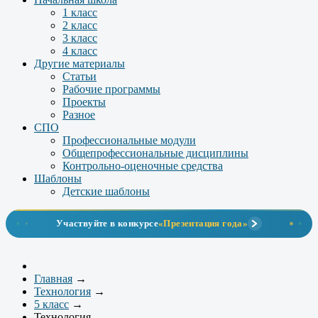
1 класс
2 класс
3 класс
4 класс
Другие материалы
Статьи
Рабочие программы
Проекты
Разное
СПО
Профессиональные модули
Общепрофессиональные дисциплины
Контрольно-оценочные средства
Шаблоны
Детские шаблоны
Участвуйте в конкурсе
«Презентация года»
Главная
→
Технология
→
5 класс
→
Технология