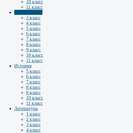
10 класс
11 класс
Информатика
3 класс
4 класс
5 класс
6 класс
7 класс
8 класс
9 класс
10 класс
11 класс
История
5 класс
6 класс
7 класс
8 класс
9 класс
10 класс
11 класс
Литература
1 класс
2 класс
3 класс
4 класс