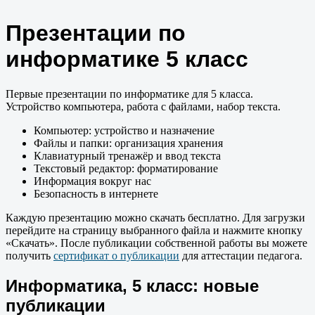
Презентации по
информатике 5 класс
Первые презентации по информатике для 5 класса.
Устройство компьютера, работа с файлами, набор текста.
Компьютер: устройство и назначение
Файлы и папки: организация хранения
Клавиатурный тренажёр и ввод текста
Текстовый редактор: форматирование
Информация вокруг нас
Безопасность в интернете
Каждую презентацию можно скачать бесплатно. Для загрузки
перейдите на страницу выбранного файла и нажмите кнопку
«Скачать». После публикации собственной работы вы можете
получить
сертификат о публикации
для аттестации педагога.
Информатика, 5 класс: новые
публикации