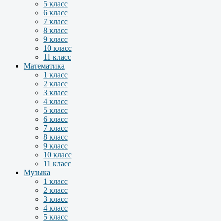
5 класс
6 класс
7 класс
8 класс
9 класс
10 класс
11 класс
Математика
1 класс
2 класс
3 класс
4 класс
5 класс
6 класс
7 класс
8 класс
9 класс
10 класс
11 класс
Музыка
1 класс
2 класс
3 класс
4 класс
5 класс