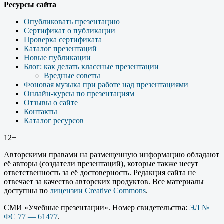
Ресурсы сайта
Опубликовать презентацию
Сертификат о публикации
Проверка сертификата
Каталог презентаций
Новые публикации
Блог: как делать классные презентации
Вредные советы
Фоновая музыка при работе над презентациями
Онлайн-курсы по презентациям
Отзывы о сайте
Контакты
Каталог ресурсов
12+
Авторскими правами на размещенную информацию обладают
её авторы (создатели презентаций), которые также несут
ответственность за её достоверность. Редакция сайта не
отвечает за качество авторских продуктов. Все материалы
доступны по
лицензии Creative Commons
.
СМИ «Учебные презентации». Номер свидетельства:
ЭЛ №
ФС 77 — 61477
.