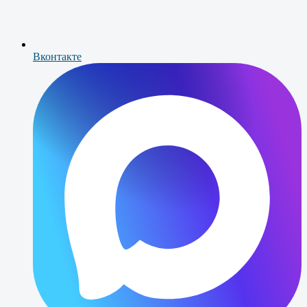
Вконтакте