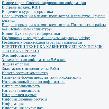
В мире кодов. Способы кодирования информации
В стране загадок. КВН
Введение в курс информатика
Ввод информации в память компьютера. Клавиатура. Группы
клавиш
Ввод информации в память компьютера. Практическая работа
№1«Вспоминаем клавиатуру»
Винни-Пух в стране информатики
Графикалық нысандар мен көркем жазулар кірісітіру
Графикалық редактордың сурет салу құралдары
ЕСЕПТЕУІШ ТЕХНИКА КАБИНЕТІНДЕГІ ҚАУІПСІЗДІК
ТЕХНИКА ЕРЕЖЕСІ
Жас информатиктер
Занимательная информатика 5-6 класс
Защита от спама
Знакомство с исполнителем Робот
Из чего состоит компьютер
Изменение формы представления информации
Интерактивный тест по информатике
Интернет зависимость
Интернет зависимость
Интернетпен жұмыс
Информационные ресурсы
Информация
Информация вокруг нас