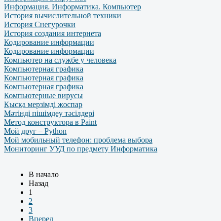
Информация. Информатика. Компьютер
История вычислительной техники
История Снегурочки
История создания интернета
Кодирование информации
Кодирование информации
Компьютер на службе у человека
Компьютерная графика
Компьютерная графика
Компьютерная графика
Компьютерные вирусы
Қысқа мерзімді жоспар
Мәтінді пішімдеу тәсілдері
Метод конструктора в Paint
Мой друг – Python
Мой мобильный телефон: проблема выбора
Мониторинг УУД по предмету Информатика
В начало
Назад
1
2
3
Вперед