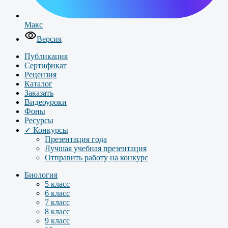
Макс
Версия
Публикация
Сертификат
Рецензия
Каталог
Заказать
Видеоуроки
Фоны
Ресурсы
✓ Конкурсы
Презентация года
Лучшая учебная презентация
Отправить работу на конкурс
Биология
5 класс
6 класс
7 класс
8 класс
9 класс