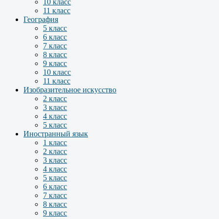
10 класс
11 класс
География
5 класс
6 класс
7 класс
8 класс
9 класс
10 класс
11 класс
Изобразительное искусство
2 класс
3 класс
4 класс
5 класс
Иностранный язык
1 класс
2 класс
3 класс
4 класс
5 класс
6 класс
7 класс
8 класс
9 класс