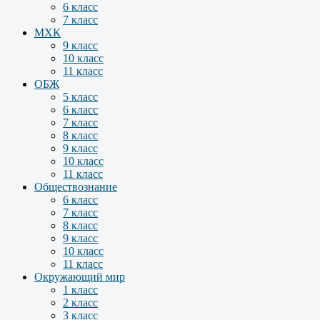
6 класс
7 класс
МХК
9 класс
10 класс
11 класс
ОБЖ
5 класс
6 класс
7 класс
8 класс
9 класс
10 класс
11 класс
Обществознание
6 класс
7 класс
8 класс
9 класс
10 класс
11 класс
Окружающий мир
1 класс
2 класс
3 класс