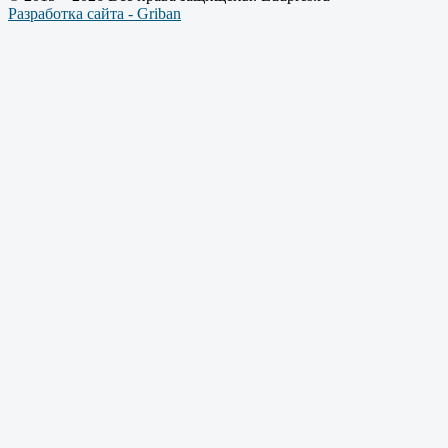
Разработка сайта - Griban