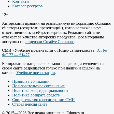
Контакты
Каталог ресурсов
12+
Авторскими правами на размещенную информацию обладают
её авторы (создатели презентаций), которые также несут
ответственность за её достоверность. Редакция сайта не
отвечает за качество авторских продуктов. Все материалы
доступны по
лицензии Creative Commons
.
СМИ «Учебные презентации». Номер свидетельства:
ЭЛ №
ФС 77 — 61477
.
Копирование материалов каталога с целью размещения на
своём сайте разрешается только при наличии ссылки на
каталог
Учебные презентации
.
Правила публикации
Пользовательское соглашение
Политика конфиденциальности
Политика возврата средств
Свидетельство о регистрации СМИ
Старая версия сайта
© 2015—2026 Все права защищены. Edupres.ru