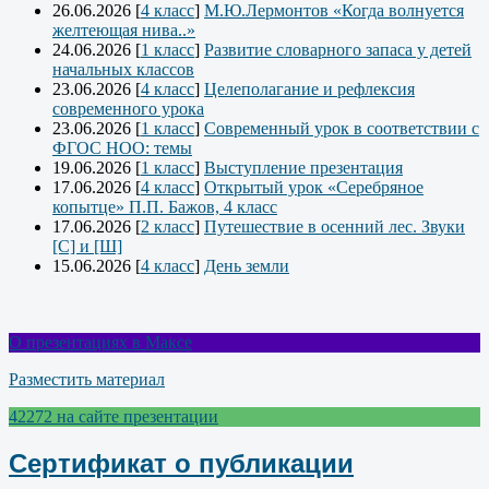
26.06.2026
[
4 класс
]
М.Ю.Лермонтов «Когда волнуется
желтеющая нива..»
24.06.2026
[
1 класс
]
Развитие словарного запаса у детей
начальных классов
23.06.2026
[
4 класс
]
Целеполагание и рефлексия
современного урока
23.06.2026
[
1 класс
]
Современный урок в соответствии с
ФГОС НОО: темы
19.06.2026
[
1 класс
]
Выступление презентация
17.06.2026
[
4 класс
]
Открытый урок «Серебряное
копытце» П.П. Бажов, 4 класс
17.06.2026
[
2 класс
]
Путешествие в осенний лес. Звуки
[С] и [Ш]
15.06.2026
[
4 класс
]
День земли
О презентациях в Максе
Разместить материал
42272
на сайте
презентации
Сертификат о публикации