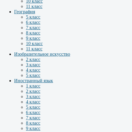
10 класс
11 класс
География
5 класс
6 класс
7 класс
8 класс
9 класс
10 класс
11 класс
Изобразительное искусство
2 класс
3 класс
4 класс
5 класс
Иностранный язык
1 класс
2 класс
3 класс
4 класс
5 класс
6 класс
7 класс
8 класс
9 класс