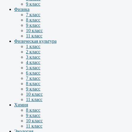
9 класс
Физика
7 класс
8 класс
9 класс
10 класс
11 класс
Физическая культура
1 класс
2 класс
3 класс
4 класс
5 класс
6 класс
7 класс
8 класс
9 класс
10 класс
11 класс
Химия
8 класс
9 класс
10 класс
11 класс
Экология