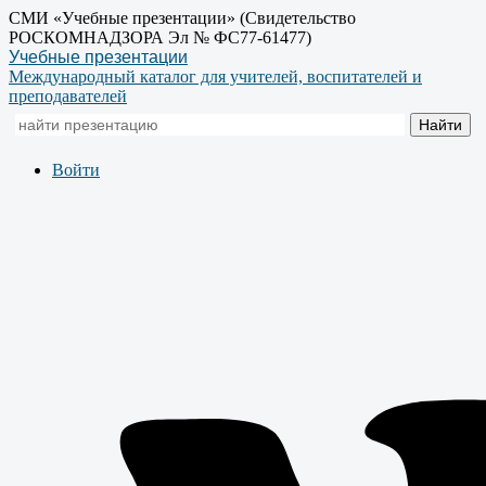
СМИ «Учебные презентации» (Свидетельство
РОСКОМНАДЗОРА Эл № ФС77-61477)
Учебные презентации
Международный каталог для учителей, воспитателей и
преподавателей
Войти