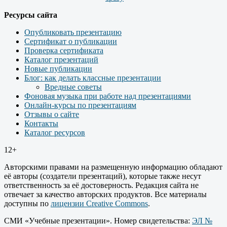
Ресурсы сайта
Опубликовать презентацию
Сертификат о публикации
Проверка сертификата
Каталог презентаций
Новые публикации
Блог: как делать классные презентации
Вредные советы
Фоновая музыка при работе над презентациями
Онлайн-курсы по презентациям
Отзывы о сайте
Контакты
Каталог ресурсов
12+
Авторскими правами на размещенную информацию обладают
её авторы (создатели презентаций), которые также несут
ответственность за её достоверность. Редакция сайта не
отвечает за качество авторских продуктов. Все материалы
доступны по
лицензии Creative Commons
.
СМИ «Учебные презентации». Номер свидетельства:
ЭЛ №