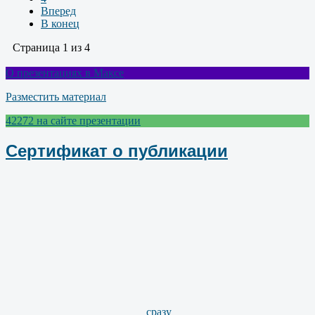
Вперед
В конец
Страница 1 из 4
О презентациях в Максе
Разместить материал
42272
на сайте
презентации
Сертификат о публикации
сразу