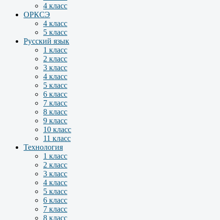
4 класс
ОРКСЭ
4 класс
5 класс
Русский язык
1 класс
2 класс
3 класс
4 класс
5 класс
6 класс
7 класс
8 класс
9 класс
10 класс
11 класс
Технология
1 класс
2 класс
3 класс
4 класс
5 класс
6 класс
7 класс
8 класс