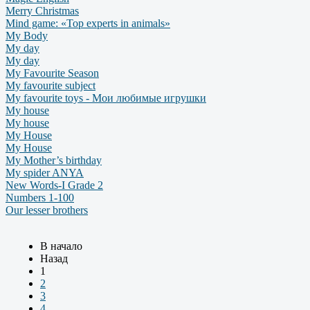
Merry Christmas
Mind game: «Top experts in animals»
My Body
My day
My day
My Favourite Season
My favourite subject
My favourite toys - Мои любимые игрушки
My house
My house
My House
My House
My Mother’s birthday
My spider ANYA
New Words-I Grade 2
Numbers 1-100
Our lesser brothers
В начало
Назад
1
2
3
4