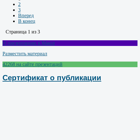
2
3
Вперед
В конец
Страница 1 из 3
О презентациях в Максе
Разместить материал
42268
на сайте
презентаций
Сертификат о публикации