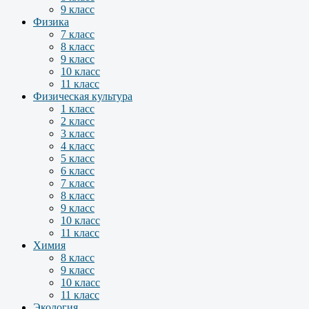
9 класс
Физика
7 класс
8 класс
9 класс
10 класс
11 класс
Физическая культура
1 класс
2 класс
3 класс
4 класс
5 класс
6 класс
7 класс
8 класс
9 класс
10 класс
11 класс
Химия
8 класс
9 класс
10 класс
11 класс
Экология