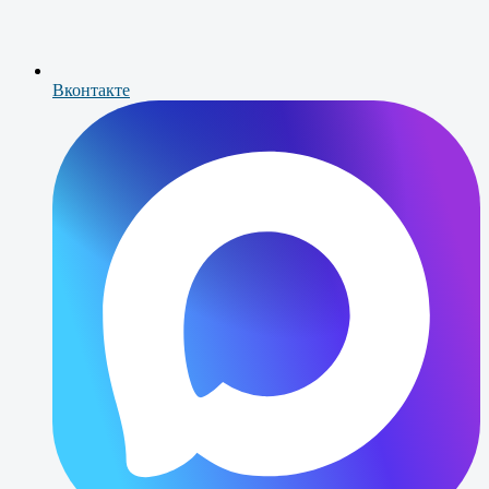
Вконтакте