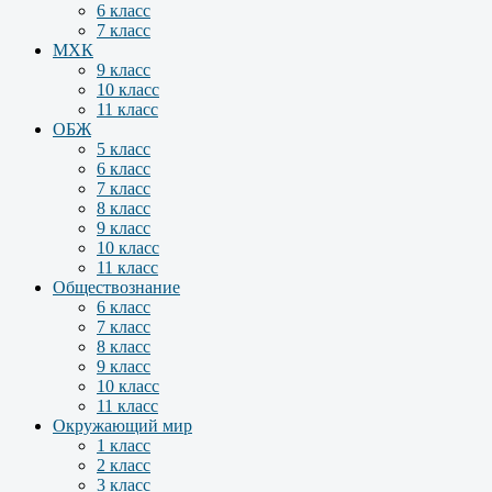
6 класс
7 класс
МХК
9 класс
10 класс
11 класс
ОБЖ
5 класс
6 класс
7 класс
8 класс
9 класс
10 класс
11 класс
Обществознание
6 класс
7 класс
8 класс
9 класс
10 класс
11 класс
Окружающий мир
1 класс
2 класс
3 класс