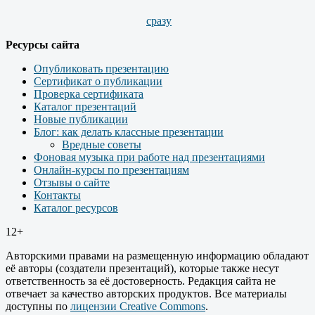
сразу
Ресурсы сайта
Опубликовать презентацию
Сертификат о публикации
Проверка сертификата
Каталог презентаций
Новые публикации
Блог: как делать классные презентации
Вредные советы
Фоновая музыка при работе над презентациями
Онлайн-курсы по презентациям
Отзывы о сайте
Контакты
Каталог ресурсов
12+
Авторскими правами на размещенную информацию обладают
её авторы (создатели презентаций), которые также несут
ответственность за её достоверность. Редакция сайта не
отвечает за качество авторских продуктов. Все материалы
доступны по
лицензии Creative Commons
.