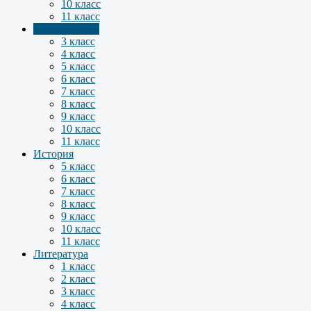
10 класс
11 класс
Информатика
3 класс
4 класс
5 класс
6 класс
7 класс
8 класс
9 класс
10 класс
11 класс
История
5 класс
6 класс
7 класс
8 класс
9 класс
10 класс
11 класс
Литература
1 класс
2 класс
3 класс
4 класс