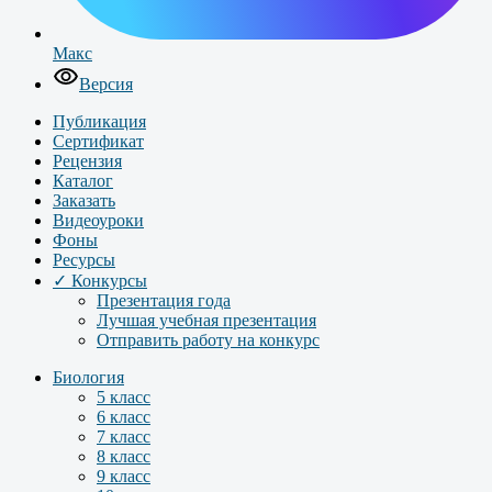
Макс
Версия
Публикация
Сертификат
Рецензия
Каталог
Заказать
Видеоуроки
Фоны
Ресурсы
✓ Конкурсы
Презентация года
Лучшая учебная презентация
Отправить работу на конкурс
Биология
5 класс
6 класс
7 класс
8 класс
9 класс