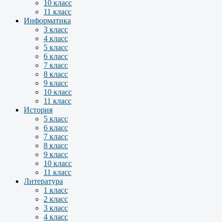
10 класс
11 класс
Информатика
3 класс
4 класс
5 класс
6 класс
7 класс
8 класс
9 класс
10 класс
11 класс
История
5 класс
6 класс
7 класс
8 класс
9 класс
10 класс
11 класс
Литература
1 класс
2 класс
3 класс
4 класс