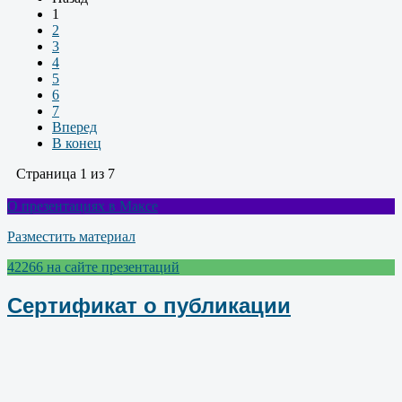
1
2
3
4
5
6
7
Вперед
В конец
Страница 1 из 7
О презентациях в Максе
Разместить материал
42266
на сайте
презентаций
Сертификат о публикации