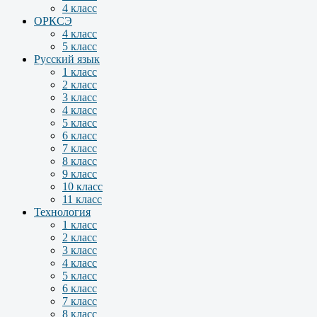
4 класс
ОРКСЭ
4 класс
5 класс
Русский язык
1 класс
2 класс
3 класс
4 класс
5 класс
6 класс
7 класс
8 класс
9 класс
10 класс
11 класс
Технология
1 класс
2 класс
3 класс
4 класс
5 класс
6 класс
7 класс
8 класс