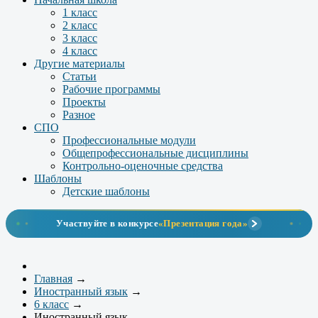
1 класс
2 класс
3 класс
4 класс
Другие материалы
Статьи
Рабочие программы
Проекты
Разное
СПО
Профессиональные модули
Общепрофессиональные дисциплины
Контрольно-оценочные средства
Шаблоны
Детские шаблоны
Участвуйте в конкурсе
«Презентация года»
Главная
→
Иностранный язык
→
6 класс
→
Иностранный язык