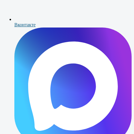
Вконтакте