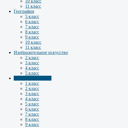
10 класс
11 класс
География
5 класс
6 класс
7 класс
8 класс
9 класс
10 класс
11 класс
Изобразительное искусство
2 класс
3 класс
4 класс
5 класс
Иностранный язык
1 класс
2 класс
3 класс
4 класс
5 класс
6 класс
7 класс
8 класс
9 класс