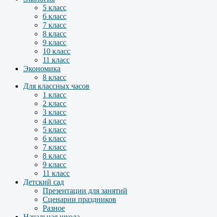
5 класс
6 класс
7 класс
8 класс
9 класс
10 класс
11 класс
Экономика
8 класс
Для классных часов
1 класс
2 класс
3 класс
4 класс
5 класс
6 класс
7 класс
8 класс
9 класс
11 класс
Детский сад
Презентации для занятий
Сценарии праздников
Разное
Начальная школа