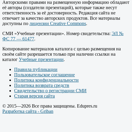
Авторскими правами на размещенную информацию обладают
её авторы (создатели презентаций), которые также несут
ответственность за её достоверность. Редакция сайта не
отвечает за качество авторских продуктов. Все материалы
доступны по
лицензии Creative Commons
.
СМИ «Учебные презентации». Номер свидетельства:
ЭЛ №
ФС 77 — 61477
.
Копирование материалов каталога с целью размещения на
своём сайте разрешается только при наличии ссылки на
каталог
Учебные презентации
.
Правила публикации
Пользовательское соглашение
Политика конфиденциальности
Политика возврата средств
Свидетельство о регистрации СМИ
Старая версия сайта
© 2015—2026 Все права защищены. Edupres.ru
Разработка сайта - Griban