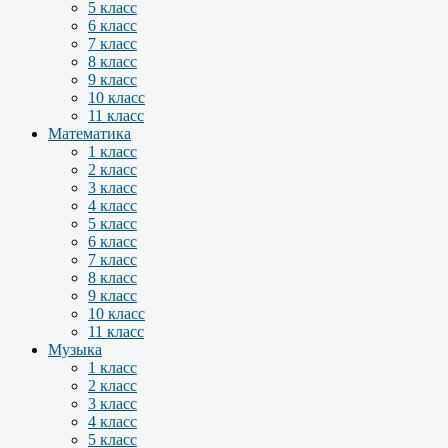
5 класс
6 класс
7 класс
8 класс
9 класс
10 класс
11 класс
Математика
1 класс
2 класс
3 класс
4 класс
5 класс
6 класс
7 класс
8 класс
9 класс
10 класс
11 класс
Музыка
1 класс
2 класс
3 класс
4 класс
5 класс