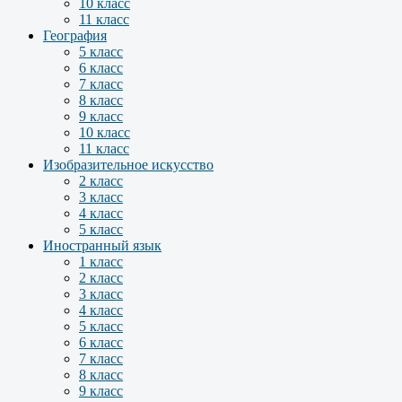
10 класс
11 класс
География
5 класс
6 класс
7 класс
8 класс
9 класс
10 класс
11 класс
Изобразительное искусство
2 класс
3 класс
4 класс
5 класс
Иностранный язык
1 класс
2 класс
3 класс
4 класс
5 класс
6 класс
7 класс
8 класс
9 класс