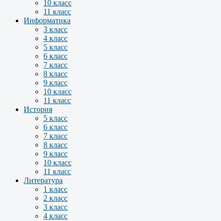
10 класс
11 класс
Информатика
3 класс
4 класс
5 класс
6 класс
7 класс
8 класс
9 класс
10 класс
11 класс
История
5 класс
6 класс
7 класс
8 класс
9 класс
10 класс
11 класс
Литература
1 класс
2 класс
3 класс
4 класс