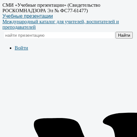
СМИ «Учебные презентации» (Свидетельство
РОСКОМНАДЗОРА Эл № ФС77-61477)
Учебные презентации
Международный каталог для учителей, воспитателей и
преподавателей
Войти