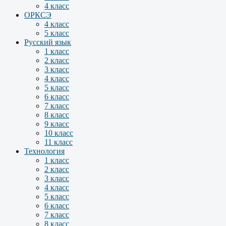
4 класс
ОРКСЭ
4 класс
5 класс
Русский язык
1 класс
2 класс
3 класс
4 класс
5 класс
6 класс
7 класс
8 класс
9 класс
10 класс
11 класс
Технология
1 класс
2 класс
3 класс
4 класс
5 класс
6 класс
7 класс
8 класс