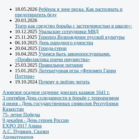
18.05.2026
Ребёнок в зоне риска. Как распознать и
предотвратить беду
20.03.2026
Театр как средство борьбы с застенчивостью в школе»:
10.12.2025
Уральские сотрудники МВД
25.11.2025
Торопец.Возрождение русской культуры
06.10.2025
День народного единства
20.04.2025
Города-герои
16.04.2025
Учимся быть законопослушными.
«Профилактика порчи имущества»
25.03.2025
Правильное питание
15.01.2025
Литературная игра «Феномен Гарри
Поттера»
19.10.2024
Почему я люблю читать
Азовское осадное сидение донских казаков 1641 г.
3 сентября День солидарности в борьбе с терроризмом
4 июня - День государственных символов Республики
Казахстан
75- летие Победы
9 декабря - День героев России
EXPO 2017 Astana
А.С. Пушкин. Сказки
Ароматерапия