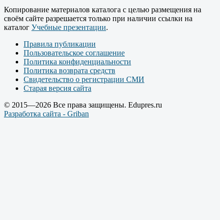
Копирование материалов каталога с целью размещения на
своём сайте разрешается только при наличии ссылки на
каталог
Учебные презентации
.
Правила публикации
Пользовательское соглашение
Политика конфиденциальности
Политика возврата средств
Свидетельство о регистрации СМИ
Старая версия сайта
© 2015—2026 Все права защищены. Edupres.ru
Разработка сайта - Griban