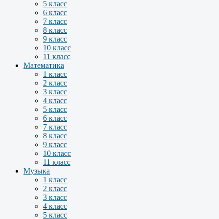
5 класс
6 класс
7 класс
8 класс
9 класс
10 класс
11 класс
Математика
1 класс
2 класс
3 класс
4 класс
5 класс
6 класс
7 класс
8 класс
9 класс
10 класс
11 класс
Музыка
1 класс
2 класс
3 класс
4 класс
5 класс