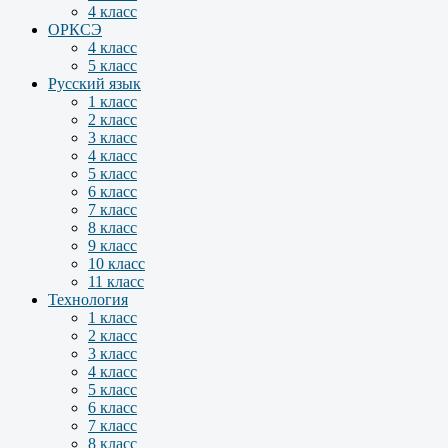
4 класс
ОРКСЭ
4 класс
5 класс
Русский язык
1 класс
2 класс
3 класс
4 класс
5 класс
6 класс
7 класс
8 класс
9 класс
10 класс
11 класс
Технология
1 класс
2 класс
3 класс
4 класс
5 класс
6 класс
7 класс
8 класс