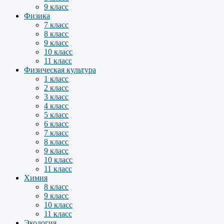
9 класс
Физика
7 класс
8 класс
9 класс
10 класс
11 класс
Физическая культура
1 класс
2 класс
3 класс
4 класс
5 класс
6 класс
7 класс
8 класс
9 класс
10 класс
11 класс
Химия
8 класс
9 класс
10 класс
11 класс
Экология