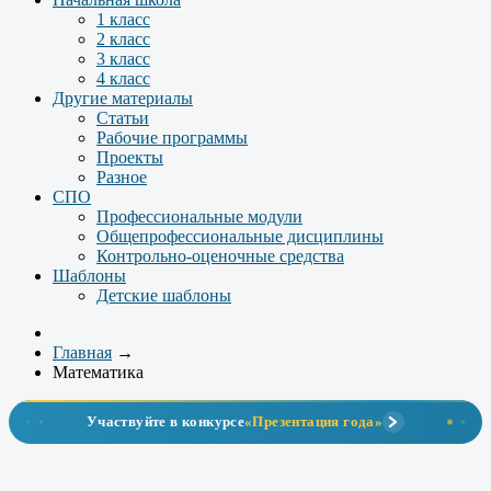
1 класс
2 класс
3 класс
4 класс
Другие материалы
Статьи
Рабочие программы
Проекты
Разное
СПО
Профессиональные модули
Общепрофессиональные дисциплины
Контрольно-оценочные средства
Шаблоны
Детские шаблоны
Главная
→
Математика
Участвуйте в конкурсе
«Презентация года»