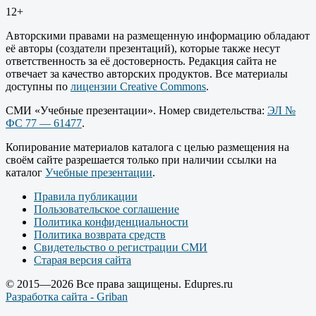
12+
Авторскими правами на размещенную информацию обладают
её авторы (создатели презентаций), которые также несут
ответственность за её достоверность. Редакция сайта не
отвечает за качество авторских продуктов. Все материалы
доступны по
лицензии Creative Commons
.
СМИ «Учебные презентации». Номер свидетельства:
ЭЛ №
ФС 77 — 61477
.
Копирование материалов каталога с целью размещения на
своём сайте разрешается только при наличии ссылки на
каталог
Учебные презентации
.
Правила публикации
Пользовательское соглашение
Политика конфиденциальности
Политика возврата средств
Свидетельство о регистрации СМИ
Старая версия сайта
© 2015—2026 Все права защищены. Edupres.ru
Разработка сайта - Griban