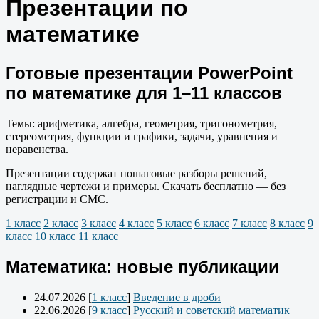
Презентации по
математике
Готовые презентации PowerPoint
по математике для 1–11 классов
Темы: арифметика, алгебра, геометрия, тригонометрия,
стереометрия, функции и графики, задачи, уравнения и
неравенства.
Презентации содержат пошаговые разборы решений,
наглядные чертежи и примеры. Скачать бесплатно — без
регистрации и СМС.
1 класс
2 класс
3 класс
4 класс
5 класс
6 класс
7 класс
8 класс
9
класс
10 класс
11 класс
Математика: новые публикации
24.07.2026
[
1 класс
]
Введение в дроби
22.06.2026
[
9 класс
]
Русский и советский математик