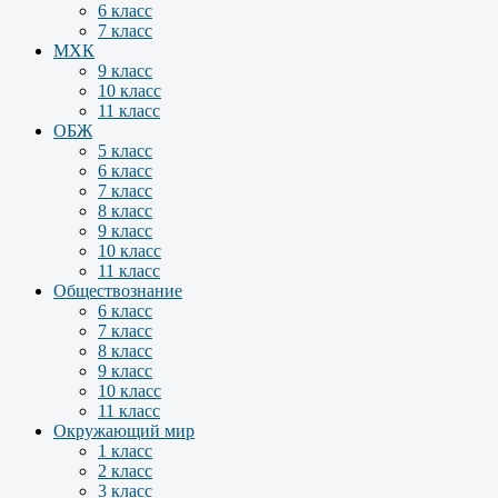
6 класс
7 класс
МХК
9 класс
10 класс
11 класс
ОБЖ
5 класс
6 класс
7 класс
8 класс
9 класс
10 класс
11 класс
Обществознание
6 класс
7 класс
8 класс
9 класс
10 класс
11 класс
Окружающий мир
1 класс
2 класс
3 класс