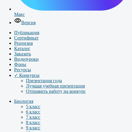
Макс
Версия
Публикация
Сертификат
Рецензия
Каталог
Заказать
Видеоуроки
Фоны
Ресурсы
✓ Конкурсы
Презентация года
Лучшая учебная презентация
Отправить работу на конкурс
Биология
5 класс
6 класс
7 класс
8 класс
9 класс