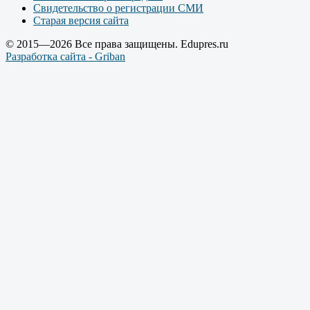
Свидетельство о регистрации СМИ
Старая версия сайта
© 2015—2026 Все права защищены. Edupres.ru
Разработка сайта - Griban