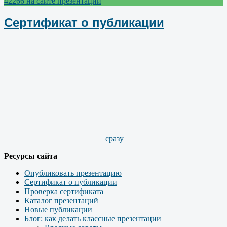
42266
на сайте
презентаций
Сертификат о публикации
сразу
Ресурсы сайта
Опубликовать презентацию
Сертификат о публикации
Проверка сертификата
Каталог презентаций
Новые публикации
Блог: как делать классные презентации