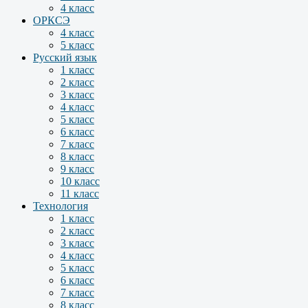
4 класс
ОРКСЭ
4 класс
5 класс
Русский язык
1 класс
2 класс
3 класс
4 класс
5 класс
6 класс
7 класс
8 класс
9 класс
10 класс
11 класс
Технология
1 класс
2 класс
3 класс
4 класс
5 класс
6 класс
7 класс
8 класс