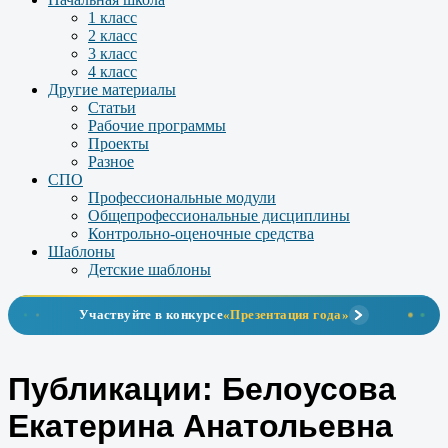
1 класс
2 класс
3 класс
4 класс
Другие материалы
Статьи
Рабочие программы
Проекты
Разное
СПО
Профессиональные модули
Общепрофессиональные дисциплины
Контрольно-оценочные средства
Шаблоны
Детские шаблоны
Участвуйте в конкурсе
«Презентация года»
Публикации: Белоусова
Екатерина Анатольевна