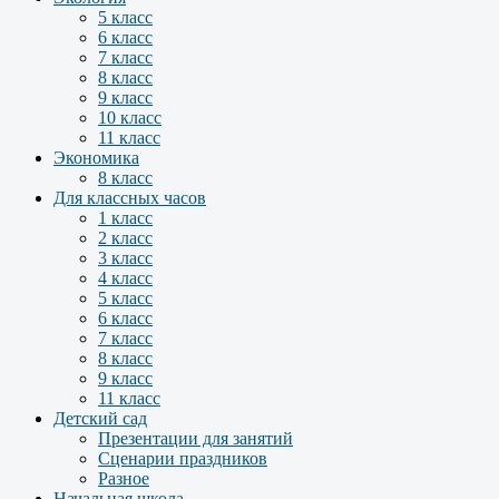
5 класс
6 класс
7 класс
8 класс
9 класс
10 класс
11 класс
Экономика
8 класс
Для классных часов
1 класс
2 класс
3 класс
4 класс
5 класс
6 класс
7 класс
8 класс
9 класс
11 класс
Детский сад
Презентации для занятий
Сценарии праздников
Разное
Начальная школа