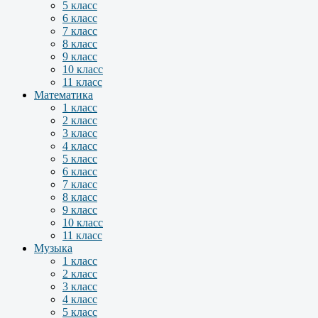
5 класс
6 класс
7 класс
8 класс
9 класс
10 класс
11 класс
Математика
1 класс
2 класс
3 класс
4 класс
5 класс
6 класс
7 класс
8 класс
9 класс
10 класс
11 класс
Музыка
1 класс
2 класс
3 класс
4 класс
5 класс