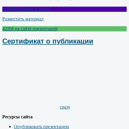
О презентациях в Максе
Разместить материал
42268
на сайте
презентаций
Сертификат о публикации
сразу
Ресурсы сайта
Опубликовать презентацию