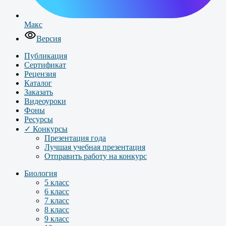
Макс
Версия
Публикация
Сертификат
Рецензия
Каталог
Заказать
Видеоуроки
Фоны
Ресурсы
✓ Конкурсы
Презентация года
Лучшая учебная презентация
Отправить работу на конкурс
Биология
5 класс
6 класс
7 класс
8 класс
9 класс