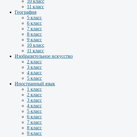
10 класс
11 класс
География
5 класс
6 класс
7 класс
8 класс
9 класс
10 класс
11 класс
Изобразительное искусство
2 класс
3 класс
4 класс
5 класс
Иностранный язык
1 класс
2 класс
3 класс
4 класс
5 класс
6 класс
7 класс
8 класс
9 класс