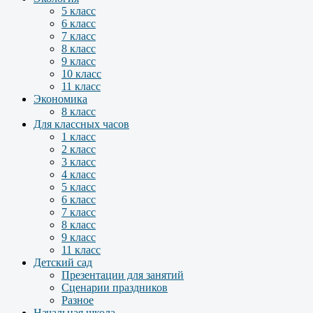
5 класс
6 класс
7 класс
8 класс
9 класс
10 класс
11 класс
Экономика
8 класс
Для классных часов
1 класс
2 класс
3 класс
4 класс
5 класс
6 класс
7 класс
8 класс
9 класс
11 класс
Детский сад
Презентации для занятий
Сценарии праздников
Разное
Начальная школа