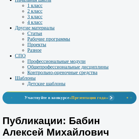
1 класс
2 класс
3 класс
4 класс
Другие материалы
Статьи
Рабочие программы
Проекты
Разное
СПО
Профессиональные модули
Общепрофессиональные дисциплины
Контрольно-оценочные средства
Шаблоны
Детские шаблоны
Участвуйте в конкурсе
«Презентация года»
Публикации: Бабин
Алексей Михайлович