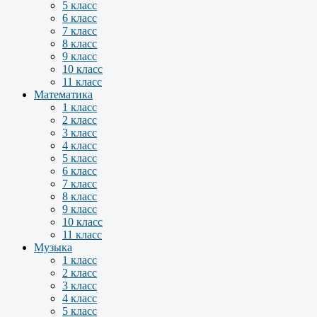
5 класс
6 класс
7 класс
8 класс
9 класс
10 класс
11 класс
Математика
1 класс
2 класс
3 класс
4 класс
5 класс
6 класс
7 класс
8 класс
9 класс
10 класс
11 класс
Музыка
1 класс
2 класс
3 класс
4 класс
5 класс