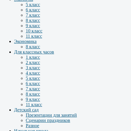
5 класс
6 класс
7 класс
8 класс
9 класс
10 класс
11 класс
Экономика
8 класс
Для классных часов
1 класс
2 класс
3 класс
4 класс
5 класс
6 класс
7 класс
8 класс
9 класс
11 класс
Детский сад
Презентации для занятий
Сценарии праздников
Разное
Начальная школа