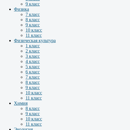
9 класс
Физика
7 класс
8 класс
9 класс
10 класс
11 класс
Физическая культура
1 класс
2 класс
3 класс
4 класс
5 класс
6 класс
7 класс
8 класс
9 класс
10 класс
11 класс
Химия
8 класс
9 класс
10 класс
11 класс
Экология