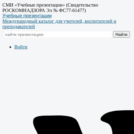
СМИ «Учебные презентации» (Свидетельство
РОСКОМНАДЗОРА Эл № ФС77-61477)
Учебные презентации
Международный каталог для учителей, воспитателей и
преподавателей
Войти