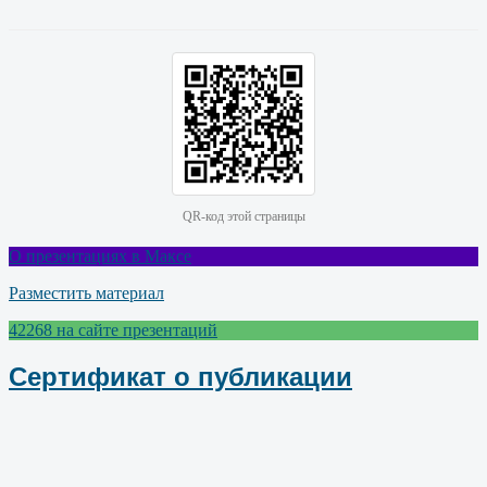
QR-код этой страницы
О презентациях в Максе
Разместить материал
42268
на сайте
презентаций
Сертификат о публикации