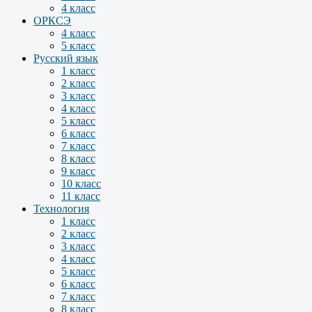
4 класс
ОРКСЭ
4 класс
5 класс
Русский язык
1 класс
2 класс
3 класс
4 класс
5 класс
6 класс
7 класс
8 класс
9 класс
10 класс
11 класс
Технология
1 класс
2 класс
3 класс
4 класс
5 класс
6 класс
7 класс
8 класс