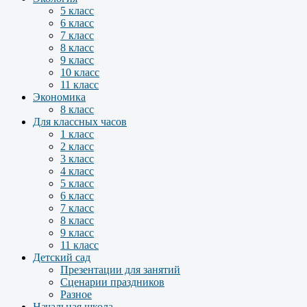
5 класс
6 класс
7 класс
8 класс
9 класс
10 класс
11 класс
Экономика
8 класс
Для классных часов
1 класс
2 класс
3 класс
4 класс
5 класс
6 класс
7 класс
8 класс
9 класс
11 класс
Детский сад
Презентации для занятий
Сценарии праздников
Разное
Начальная школа