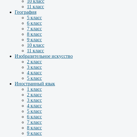
10 класс
11 класс
География
5 класс
6 класс
7 класс
8 класс
9 класс
10 класс
11 класс
Изобразительное искусство
2 класс
3 класс
4 класс
5 класс
Иностранный язык
1 класс
2 класс
3 класс
4 класс
5 класс
6 класс
7 класс
8 класс
9 класс