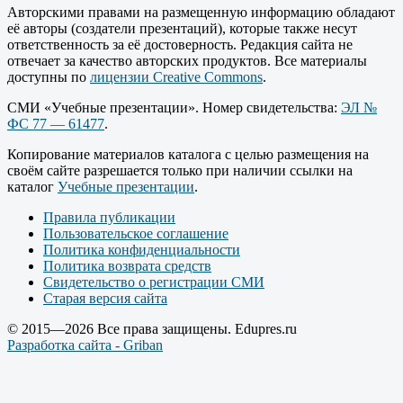
Авторскими правами на размещенную информацию обладают
её авторы (создатели презентаций), которые также несут
ответственность за её достоверность. Редакция сайта не
отвечает за качество авторских продуктов. Все материалы
доступны по
лицензии Creative Commons
.
СМИ «Учебные презентации». Номер свидетельства:
ЭЛ №
ФС 77 — 61477
.
Копирование материалов каталога с целью размещения на
своём сайте разрешается только при наличии ссылки на
каталог
Учебные презентации
.
Правила публикации
Пользовательское соглашение
Политика конфиденциальности
Политика возврата средств
Свидетельство о регистрации СМИ
Старая версия сайта
© 2015—2026 Все права защищены. Edupres.ru
Разработка сайта - Griban