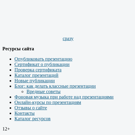
сразу
Ресурсы сайта
Опубликовать презентацию
Сертификат о публикации
Проверка сертификата
Каталог презентаций
Новые публикации
Блог: как делать классные презентации
Вредные советы
Фоновая музыка при работе над презентациями
Онлайн-курсы по презентациям
Отзывы о сайте
Контакты
Каталог ресурсов
12+