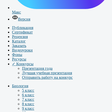
Макс
Версия
Публикация
Сертификат
Рецензия
Каталог
Заказать
Видеоуроки
Фоны
Ресурсы
✓ Конкурсы
Презентация года
Лучшая учебная презентация
Отправить работу на конкурс
Биология
5 класс
6 класс
7 класс
8 класс
9 класс