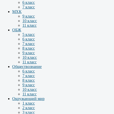
6 класс
7 класс
МХК
9 класс
10 класс
11 класс
ОБЖ
5 класс
6 класс
7 класс
8 класс
9 класс
10 класс
11 класс
Обществознание
6 класс
7 класс
8 класс
9 класс
10 класс
11 класс
Окружающий мир
1 класс
2 класс
3 класс