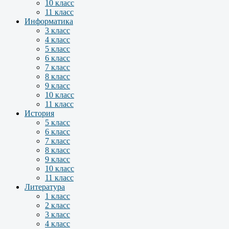
10 класс
11 класс
Информатика
3 класс
4 класс
5 класс
6 класс
7 класс
8 класс
9 класс
10 класс
11 класс
История
5 класс
6 класс
7 класс
8 класс
9 класс
10 класс
11 класс
Литература
1 класс
2 класс
3 класс
4 класс