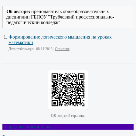
Об авторе:
преподаватель общеобразовательных
дисциплин ГБПОУ "Трубчевкий профессионально-
педагогический колледж"
Формирование логического мышления на уроках
математики
Дата публикации: 08.11.2018 |
Описание
QR-код этой страницы
О презентациях в Максе