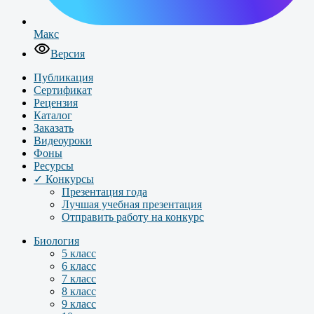
Макс
Версия
Публикация
Сертификат
Рецензия
Каталог
Заказать
Видеоуроки
Фоны
Ресурсы
✓ Конкурсы
Презентация года
Лучшая учебная презентация
Отправить работу на конкурс
Биология
5 класс
6 класс
7 класс
8 класс
9 класс