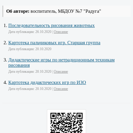
Об авторе:
воспитатель, МБДОУ №7 "Радуга"
Последовательность рисования животных
Дата публикации: 26.10.2020 |
Описание
Картотека пальчиковых игр. Старшая группа
Дата публикации: 20.10.2020
Дидактические игры по нетрадиционным техникам
рисования
Дата публикации: 20.10.2020 |
Описание
Картотека дидактических игр по ИЗО
Дата публикации: 20.10.2020 |
Описание