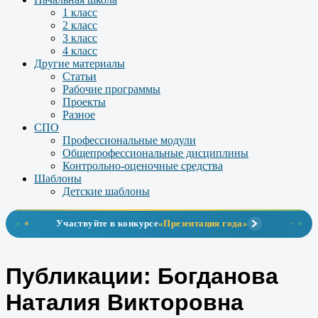
1 класс
2 класс
3 класс
4 класс
Другие материалы
Статьи
Рабочие программы
Проекты
Разное
СПО
Профессиональные модули
Общепрофессиональные дисциплины
Контрольно-оценочные средства
Шаблоны
Детские шаблоны
Участвуйте в конкурсе
«Презентация года»
Публикации: Богданова
Наталия Викторовна