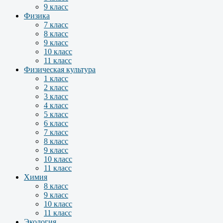
9 класс
Физика
7 класс
8 класс
9 класс
10 класс
11 класс
Физическая культура
1 класс
2 класс
3 класс
4 класс
5 класс
6 класс
7 класс
8 класс
9 класс
10 класс
11 класс
Химия
8 класс
9 класс
10 класс
11 класс
Экология