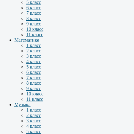
5 класс
6 класс
7 класс
8 класс
9 класс
10 класс
11 класс
Математика
1 класс
2 класс
3 класс
4 класс
5 класс
6 класс
7 класс
8 класс
9 класс
10 класс
11 класс
Музыка
1 класс
2 класс
3 класс
4 класс
5 класс