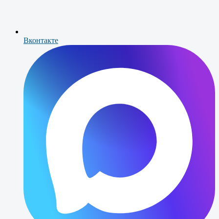
Вконтакте