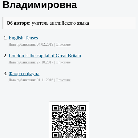
Владимировна
Об авторе:
учитель английского языка
English Tenses
Дата публикации: 04.02.2019 |
Описание
London is the capital of Great Britain
Дата публикации: 27.10.2017 |
Описание
Флора и фауна
Дата публикации: 01.11.2016 |
Описание