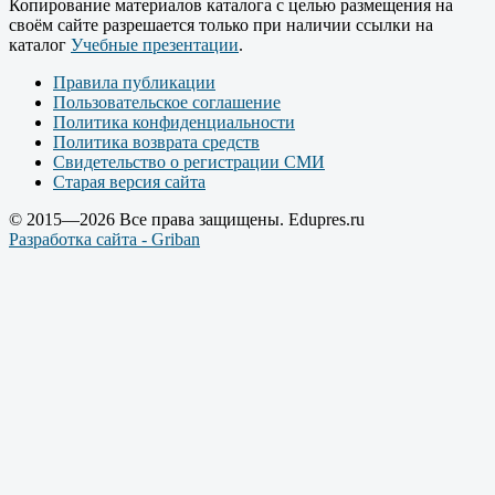
Копирование материалов каталога с целью размещения на
своём сайте разрешается только при наличии ссылки на
каталог
Учебные презентации
.
Правила публикации
Пользовательское соглашение
Политика конфиденциальности
Политика возврата средств
Свидетельство о регистрации СМИ
Старая версия сайта
© 2015—2026 Все права защищены. Edupres.ru
Разработка сайта - Griban