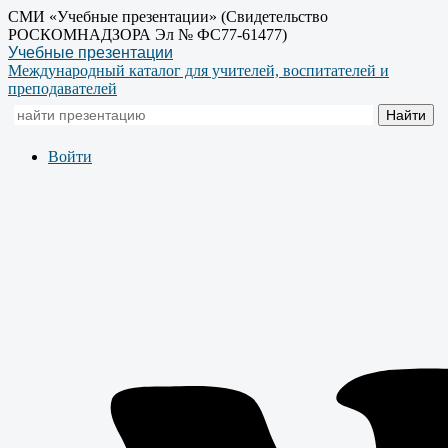
СМИ «Учебные презентации» (Свидетельство
РОСКОМНАДЗОРА Эл № ФС77-61477)
Учебные презентации
Международный каталог для учителей, воспитателей и
преподавателей
Войти