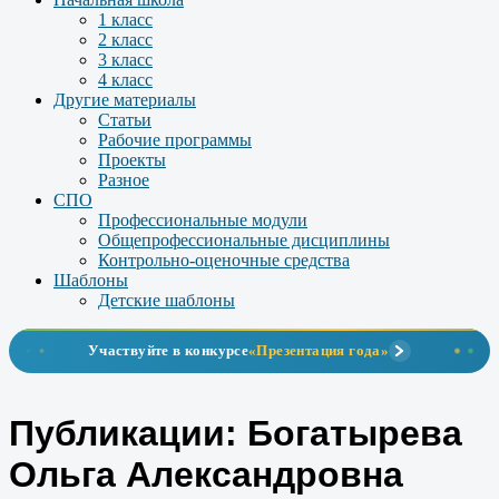
1 класс
2 класс
3 класс
4 класс
Другие материалы
Статьи
Рабочие программы
Проекты
Разное
СПО
Профессиональные модули
Общепрофессиональные дисциплины
Контрольно-оценочные средства
Шаблоны
Детские шаблоны
Участвуйте в конкурсе
«Презентация года»
Публикации: Богатырева
Ольга Александровна