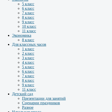
5 класс
6 класс
7 класс
8 класс
9 класс
10 класс
11 класс
Экономика
8 класс
Для классных часов
1 класс
2 класс
3 класс
4 класс
5 класс
6 класс
7 класс
8 класс
9 класс
11 класс
Детский сад
Презентации для занятий
Сценарии праздников
Разное
Начальная школа