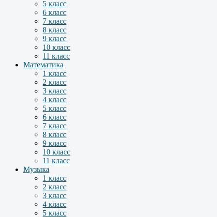
5 класс
6 класс
7 класс
8 класс
9 класс
10 класс
11 класс
Математика
1 класс
2 класс
3 класс
4 класс
5 класс
6 класс
7 класс
8 класс
9 класс
10 класс
11 класс
Музыка
1 класс
2 класс
3 класс
4 класс
5 класс