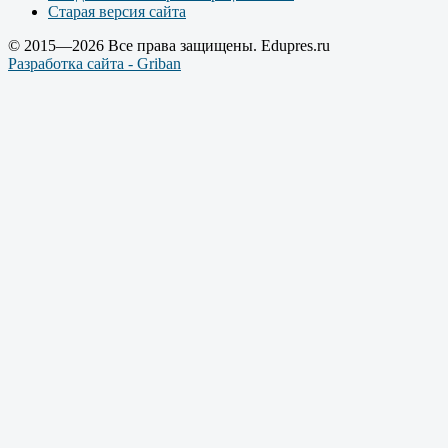
Старая версия сайта
© 2015—2026 Все права защищены. Edupres.ru
Разработка сайта - Griban