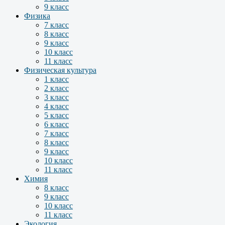
9 класс
Физика
7 класс
8 класс
9 класс
10 класс
11 класс
Физическая культура
1 класс
2 класс
3 класс
4 класс
5 класс
6 класс
7 класс
8 класс
9 класс
10 класс
11 класс
Химия
8 класс
9 класс
10 класс
11 класс
Экология