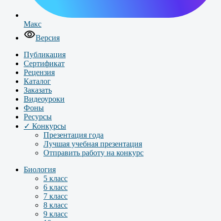
Макс
Версия
Публикация
Сертификат
Рецензия
Каталог
Заказать
Видеоуроки
Фоны
Ресурсы
✓ Конкурсы
Презентация года
Лучшая учебная презентация
Отправить работу на конкурс
Биология
5 класс
6 класс
7 класс
8 класс
9 класс