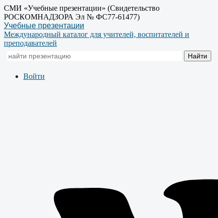
СМИ «Учебные презентации» (Свидетельство
РОСКОМНАДЗОРА Эл № ФС77-61477)
Учебные презентации
Международный каталог для учителей, воспитателей и
преподавателей
Войти