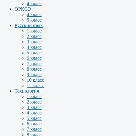
4 класс
ОРКСЭ
4 класс
5 класс
Русский язык
1 класс
2 класс
3 класс
4 класс
5 класс
6 класс
7 класс
8 класс
9 класс
10 класс
11 класс
Технология
1 класс
2 класс
3 класс
4 класс
5 класс
6 класс
7 класс
8 класс