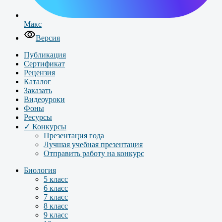
Макс
Версия
Публикация
Сертификат
Рецензия
Каталог
Заказать
Видеоуроки
Фоны
Ресурсы
✓ Конкурсы
Презентация года
Лучшая учебная презентация
Отправить работу на конкурс
Биология
5 класс
6 класс
7 класс
8 класс
9 класс