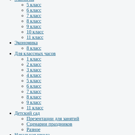
5 класс
6 класс
7 класс
8 класс
9 класс
10 класс
11 класс
Экономика
8 класс
Для классных часов
1 класс
2 класс
3 класс
4 класс
5 класс
6 класс
7 класс
8 класс
9 класс
11 класс
Детский сад
Презентации для занятий
Сценарии праздников
Разное
Начальная школа