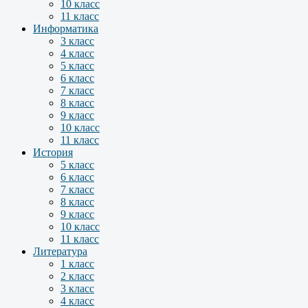
10 класс
11 класс
Информатика
3 класс
4 класс
5 класс
6 класс
7 класс
8 класс
9 класс
10 класс
11 класс
История
5 класс
6 класс
7 класс
8 класс
9 класс
10 класс
11 класс
Литература
1 класс
2 класс
3 класс
4 класс