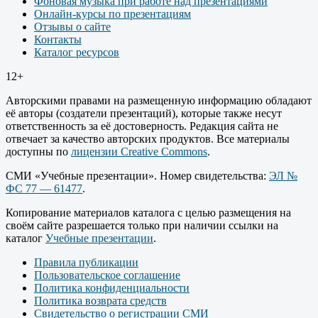
Фоновая музыка при работе над презентациями
Онлайн-курсы по презентациям
Отзывы о сайте
Контакты
Каталог ресурсов
12+
Авторскими правами на размещенную информацию обладают
её авторы (создатели презентаций), которые также несут
ответственность за её достоверность. Редакция сайта не
отвечает за качество авторских продуктов. Все материалы
доступны по
лицензии Creative Commons
.
СМИ «Учебные презентации». Номер свидетельства:
ЭЛ №
ФС 77 — 61477
.
Копирование материалов каталога с целью размещения на
своём сайте разрешается только при наличии ссылки на
каталог
Учебные презентации
.
Правила публикации
Пользовательское соглашение
Политика конфиденциальности
Политика возврата средств
Свидетельство о регистрации СМИ