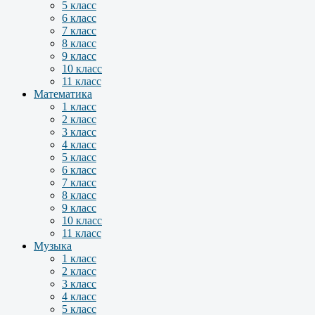
5 класс
6 класс
7 класс
8 класс
9 класс
10 класс
11 класс
Математика
1 класс
2 класс
3 класс
4 класс
5 класс
6 класс
7 класс
8 класс
9 класс
10 класс
11 класс
Музыка
1 класс
2 класс
3 класс
4 класс
5 класс