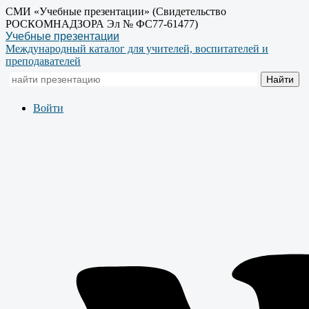
СМИ «Учебные презентации» (Свидетельство
РОСКОМНАДЗОРА Эл № ФС77-61477)
Учебные презентации
Международный каталог для учителей, воспитателей и
преподавателей
Войти