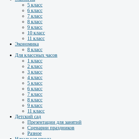
5 класс
6 класс
7 класс
8 класс
9 класс
10 класс
11 класс
Экономика
8 класс
Для классных часов
1 класс
2 класс
3 класс
4 класс
5 класс
6 класс
7 класс
8 класс
9 класс
11 класс
Детский сад
Презентации для занятий
Сценарии праздников
Разное
Начальная школа