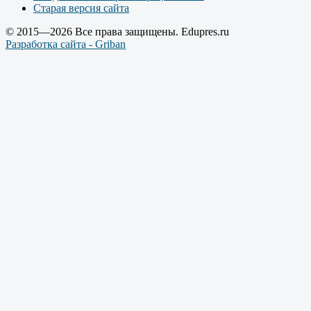
Старая версия сайта
© 2015—2026 Все права защищены. Edupres.ru
Разработка сайта - Griban