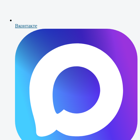
Вконтакте