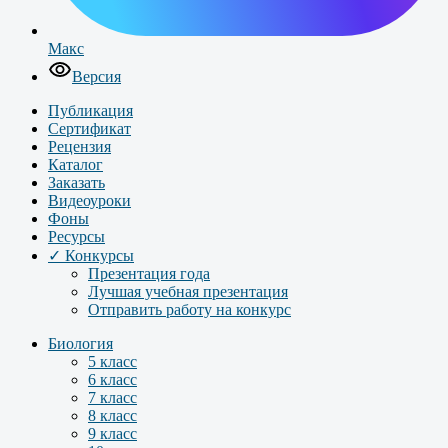
Макс
Версия
Публикация
Сертификат
Рецензия
Каталог
Заказать
Видеоуроки
Фоны
Ресурсы
✓ Конкурсы
Презентация года
Лучшая учебная презентация
Отправить работу на конкурс
Биология
5 класс
6 класс
7 класс
8 класс
9 класс