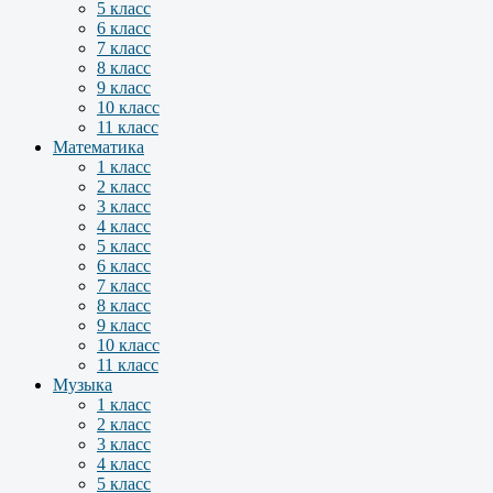
5 класс
6 класс
7 класс
8 класс
9 класс
10 класс
11 класс
Математика
1 класс
2 класс
3 класс
4 класс
5 класс
6 класс
7 класс
8 класс
9 класс
10 класс
11 класс
Музыка
1 класс
2 класс
3 класс
4 класс
5 класс