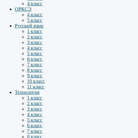
4 класс
ОРКСЭ
4 класс
5 класс
Русский язык
1 класс
2 класс
3 класс
4 класс
5 класс
6 класс
7 класс
8 класс
9 класс
10 класс
11 класс
Технология
1 класс
2 класс
3 класс
4 класс
5 класс
6 класс
7 класс
8 класс