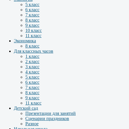
5 класс
6 класс
7 класс
8 класс
9 класс
10 класс
11 класс
Экономика
8 класс
Для классных часов
1 класс
2 класс
3 класс
4 класс
5 класс
6 класс
7 класс
8 класс
9 класс
11 класс
Детский сад
Презентации для занятий
Сценарии праздников
Разное
Начальная школа