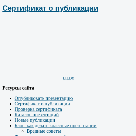
Сертификат о публикации
сразу
Ресурсы сайта
Опубликовать презентацию
Сертификат о публикации
Проверка сертификата
Каталог презентаций
Новые публикации
Блог: как делать классные презентации
Вредные советы