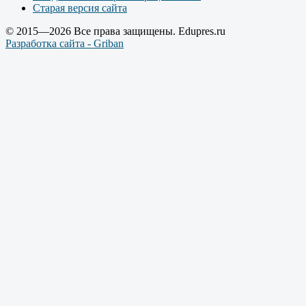
Старая версия сайта
© 2015—2026 Все права защищены. Edupres.ru
Разработка сайта - Griban