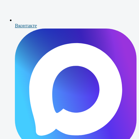
Вконтакте