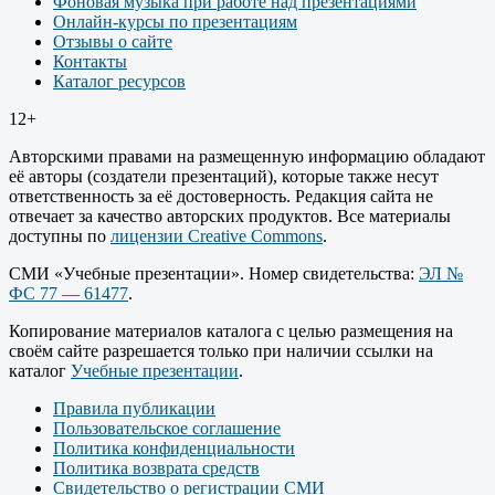
Фоновая музыка при работе над презентациями
Онлайн-курсы по презентациям
Отзывы о сайте
Контакты
Каталог ресурсов
12+
Авторскими правами на размещенную информацию обладают
её авторы (создатели презентаций), которые также несут
ответственность за её достоверность. Редакция сайта не
отвечает за качество авторских продуктов. Все материалы
доступны по
лицензии Creative Commons
.
СМИ «Учебные презентации». Номер свидетельства:
ЭЛ №
ФС 77 — 61477
.
Копирование материалов каталога с целью размещения на
своём сайте разрешается только при наличии ссылки на
каталог
Учебные презентации
.
Правила публикации
Пользовательское соглашение
Политика конфиденциальности
Политика возврата средств
Свидетельство о регистрации СМИ