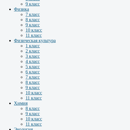
9 класс
Физика
7 класс
8 класс
9 класс
10 класс
11 класс
Физическая культура
1 класс
2 класс
3 класс
4 класс
5 класс
6 класс
7 класс
8 класс
9 класс
10 класс
11 класс
Химия
8 класс
9 класс
10 класс
11 класс
Экология