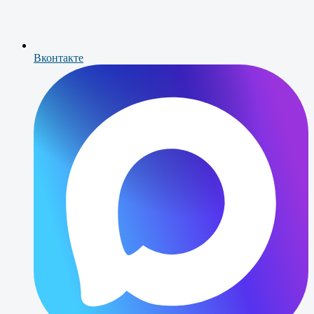
Вконтакте