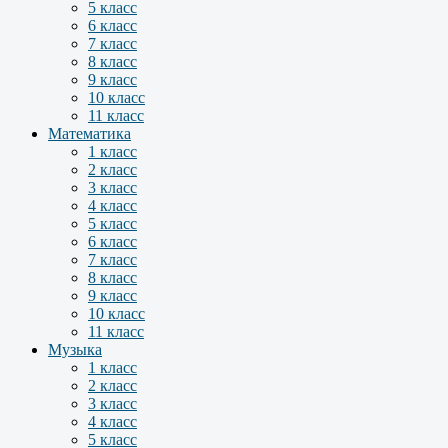
5 класс
6 класс
7 класс
8 класс
9 класс
10 класс
11 класс
Математика
1 класс
2 класс
3 класс
4 класс
5 класс
6 класс
7 класс
8 класс
9 класс
10 класс
11 класс
Музыка
1 класс
2 класс
3 класс
4 класс
5 класс