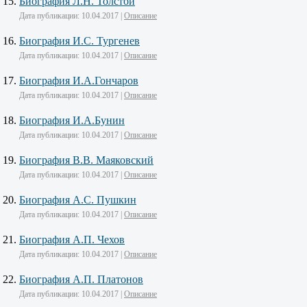
Биография Л.Н. Толстой
Дата публикации: 10.04.2017 |
Описание
Биография И.С. Тургенев
Дата публикации: 10.04.2017 |
Описание
Биография И.А.Гончаров
Дата публикации: 10.04.2017 |
Описание
Биография И.А.Бунин
Дата публикации: 10.04.2017 |
Описание
Биография В.В. Маяковский
Дата публикации: 10.04.2017 |
Описание
Биография А.С. Пушкин
Дата публикации: 10.04.2017 |
Описание
Биография А.П. Чехов
Дата публикации: 10.04.2017 |
Описание
Биография А.П. Платонов
Дата публикации: 10.04.2017 |
Описание