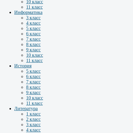
10 класс
11 класс
Информатика
3 класс
4 класс
5 класс
6 класс
7 класс
8 класс
9 класс
10 класс
11 класс
История
5 класс
6 класс
7 класс
8 класс
9 класс
10 класс
11 класс
Литература
1 класс
2 класс
3 класс
4 класс