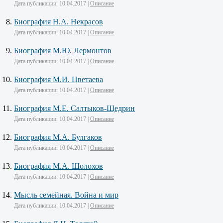
Дата публикации: 10.04.2017 |
Описание
Биография Н.А. Некрасов
Дата публикации: 10.04.2017 |
Описание
Биография М.Ю. Лермонтов
Дата публикации: 10.04.2017 |
Описание
Биография М.И. Цветаева
Дата публикации: 10.04.2017 |
Описание
Биография М.Е. Салтыков-Щедрин
Дата публикации: 10.04.2017 |
Описание
Биография М.А. Булгаков
Дата публикации: 10.04.2017 |
Описание
Биография М.А. Шолохов
Дата публикации: 10.04.2017 |
Описание
Мысль семейная. Война и мир
Дата публикации: 10.04.2017 |
Описание