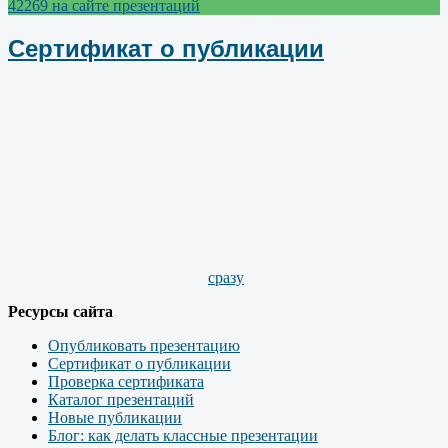
42269
на сайте
презентаций
Сертификат о публикации
сразу
Ресурсы сайта
Опубликовать презентацию
Сертификат о публикации
Проверка сертификата
Каталог презентаций
Новые публикации
Блог: как делать классные презентации