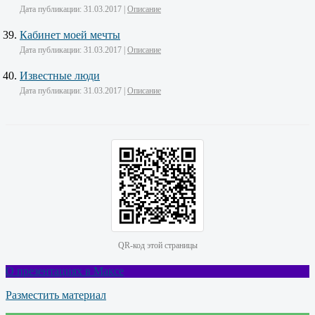
Дата публикации: 31.03.2017 |
Описание
Кабинет моей мечты
Дата публикации: 31.03.2017 |
Описание
Известные люди
Дата публикации: 31.03.2017 |
Описание
QR-код этой страницы
О презентациях в Максе
Разместить материал