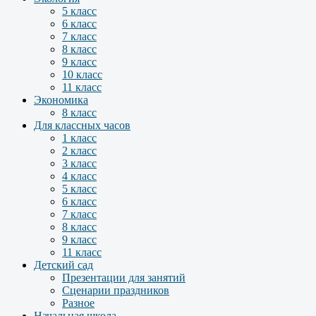
5 класс
6 класс
7 класс
8 класс
9 класс
10 класс
11 класс
Экономика
8 класс
Для классных часов
1 класс
2 класс
3 класс
4 класс
5 класс
6 класс
7 класс
8 класс
9 класс
11 класс
Детский сад
Презентации для занятий
Сценарии праздников
Разное
Начальная школа