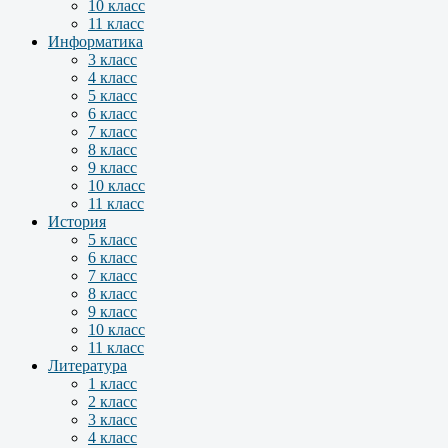
10 класс
11 класс
Информатика
3 класс
4 класс
5 класс
6 класс
7 класс
8 класс
9 класс
10 класс
11 класс
История
5 класс
6 класс
7 класс
8 класс
9 класс
10 класс
11 класс
Литература
1 класс
2 класс
3 класс
4 класс