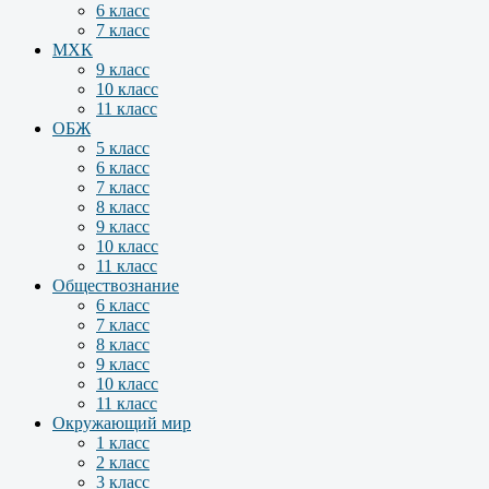
6 класс
7 класс
МХК
9 класс
10 класс
11 класс
ОБЖ
5 класс
6 класс
7 класс
8 класс
9 класс
10 класс
11 класс
Обществознание
6 класс
7 класс
8 класс
9 класс
10 класс
11 класс
Окружающий мир
1 класс
2 класс
3 класс