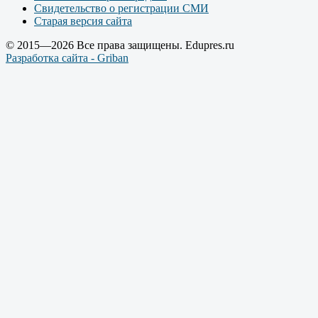
Свидетельство о регистрации СМИ
Старая версия сайта
© 2015—2026 Все права защищены. Edupres.ru
Разработка сайта - Griban