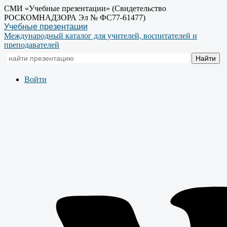
СМИ «Учебные презентации» (Свидетельство
РОСКОМНАДЗОРА Эл № ФС77-61477)
Учебные презентации
Международный каталог для учителей, воспитателей и
преподавателей
Войти