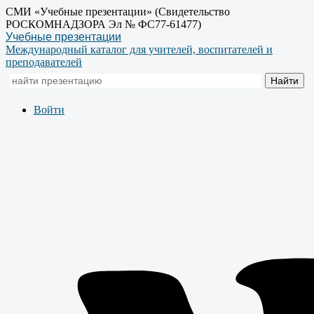
СМИ «Учебные презентации» (Свидетельство
РОСКОМНАДЗОРА Эл № ФС77-61477)
Учебные презентации
Международный каталог для учителей, воспитателей и
преподавателей
Войти