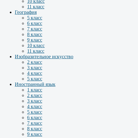
10 класс
11 класс
География
5 класс
6 класс
7 класс
8 класс
9 класс
10 класс
11 класс
Изобразительное искусство
2 класс
3 класс
4 класс
5 класс
Иностранный язык
1 класс
2 класс
3 класс
4 класс
5 класс
6 класс
7 класс
8 класс
9 класс