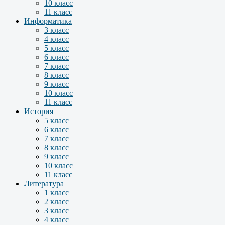
10 класс
11 класс
Информатика
3 класс
4 класс
5 класс
6 класс
7 класс
8 класс
9 класс
10 класс
11 класс
История
5 класс
6 класс
7 класс
8 класс
9 класс
10 класс
11 класс
Литература
1 класс
2 класс
3 класс
4 класс