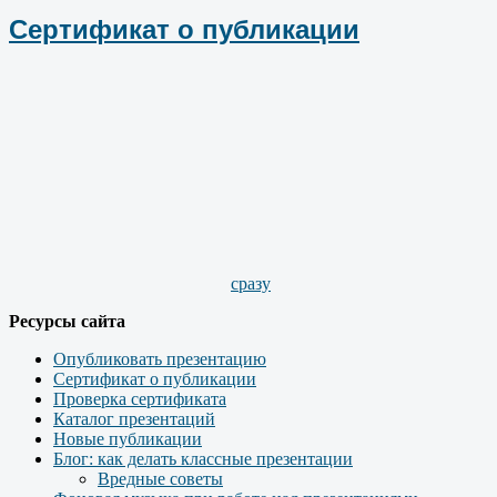
Сертификат о публикации
сразу
Ресурсы сайта
Опубликовать презентацию
Сертификат о публикации
Проверка сертификата
Каталог презентаций
Новые публикации
Блог: как делать классные презентации
Вредные советы