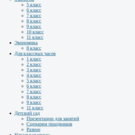
5 класс
6 класс
7 класс
8 класс
9 класс
10 класс
11 класс
Экономика
8 класс
Для классных часов
1 класс
2 класс
3 класс
4 класс
5 класс
6 класс
7 класс
8 класс
9 класс
11 класс
Детский сад
Презентации для занятий
Сценарии праздников
Разное
Начальная школа