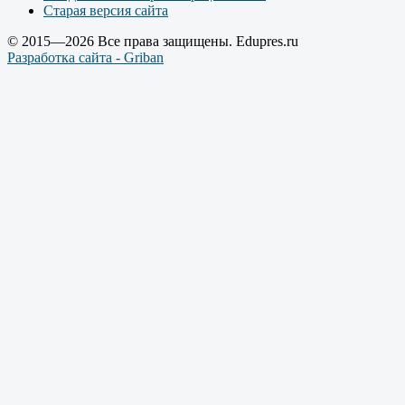
Старая версия сайта
© 2015—2026 Все права защищены. Edupres.ru
Разработка сайта - Griban