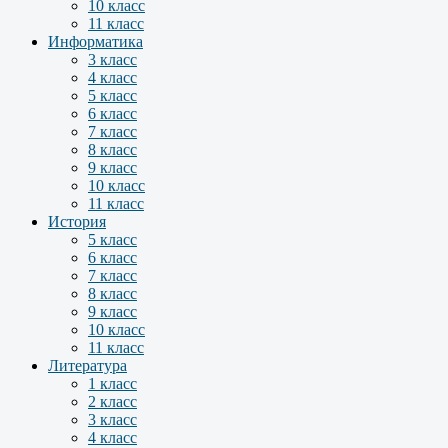
10 класс
11 класс
Информатика
3 класс
4 класс
5 класс
6 класс
7 класс
8 класс
9 класс
10 класс
11 класс
История
5 класс
6 класс
7 класс
8 класс
9 класс
10 класс
11 класс
Литература
1 класс
2 класс
3 класс
4 класс