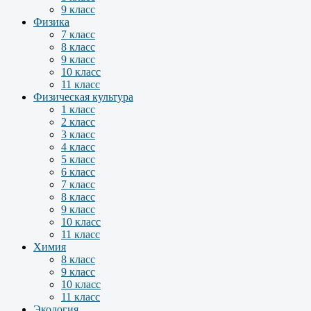
9 класс
Физика
7 класс
8 класс
9 класс
10 класс
11 класс
Физическая культура
1 класс
2 класс
3 класс
4 класс
5 класс
6 класс
7 класс
8 класс
9 класс
10 класс
11 класс
Химия
8 класс
9 класс
10 класс
11 класс
Экология