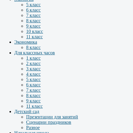
5 класс
6 класс
7 класс
8 класс
9 класс
10 класс
11 класс
Экономика
8 класс
Для классных часов
1 класс
2 класс
3 класс
4 класс
5 класс
6 класс
7 класс
8 класс
9 класс
11 класс
Детский сад
Презентации для занятий
Сценарии праздников
Разное
Начальная школа