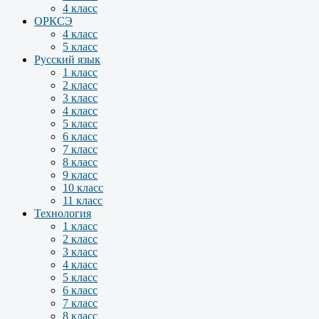
4 класс
ОРКСЭ
4 класс
5 класс
Русский язык
1 класс
2 класс
3 класс
4 класс
5 класс
6 класс
7 класс
8 класс
9 класс
10 класс
11 класс
Технология
1 класс
2 класс
3 класс
4 класс
5 класс
6 класс
7 класс
8 класс