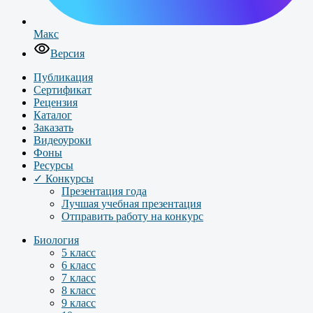
Макс
Версия
Публикация
Сертификат
Рецензия
Каталог
Заказать
Видеоуроки
Фоны
Ресурсы
✓ Конкурсы
Презентация года
Лучшая учебная презентация
Отправить работу на конкурс
Биология
5 класс
6 класс
7 класс
8 класс
9 класс