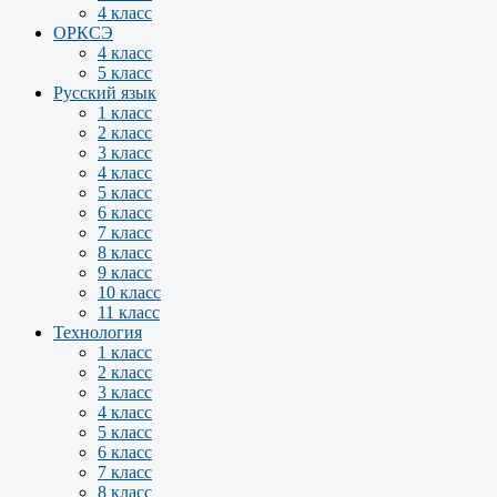
4 класс
ОРКСЭ
4 класс
5 класс
Русский язык
1 класс
2 класс
3 класс
4 класс
5 класс
6 класс
7 класс
8 класс
9 класс
10 класс
11 класс
Технология
1 класс
2 класс
3 класс
4 класс
5 класс
6 класс
7 класс
8 класс