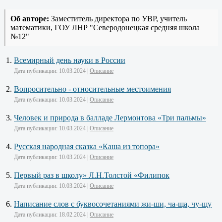
Об авторе:
Заместитель директора по УВР, учитель
математики, ГОУ ЛНР "Северодонецкая средняя школа
№12"
Всемирный день науки в России
Дата публикации: 10.03.2024 |
Описание
Вопросительно - относительные местоимения
Дата публикации: 10.03.2024 |
Описание
Человек и природа в балладе Лермонтова «Три пальмы»
Дата публикации: 10.03.2024 |
Описание
Русская народная сказка «Каша из топора»
Дата публикации: 10.03.2024 |
Описание
Первый раз в школу» Л.Н.Толстой «Филипок
Дата публикации: 10.03.2024 |
Описание
Написание слов с буквосочетаниями жи-ши, ча-ща, чу-щу
Дата публикации: 18.02.2024 |
Описание