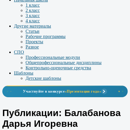
1 класс
2 класс
3 класс
4 класс
Другие материалы
Статьи
Рабочие программы
Проекты
Разное
СПО
Профессиональные модули
Общепрофессиональные дисциплины
Контрольно-оценочные средства
Шаблоны
Детские шаблоны
Участвуйте в конкурсе
«Презентация года»
Публикации: Балабанова
Дарья Игоревна