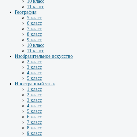
10 класс
11 класс
География
5 класс
6 класс
7 класс
8 класс
9 класс
10 класс
11 класс
Изобразительное искусство
2 класс
3 класс
4 класс
5 класс
Иностранный язык
1 класс
2 класс
3 класс
4 класс
5 класс
6 класс
7 класс
8 класс
9 класс