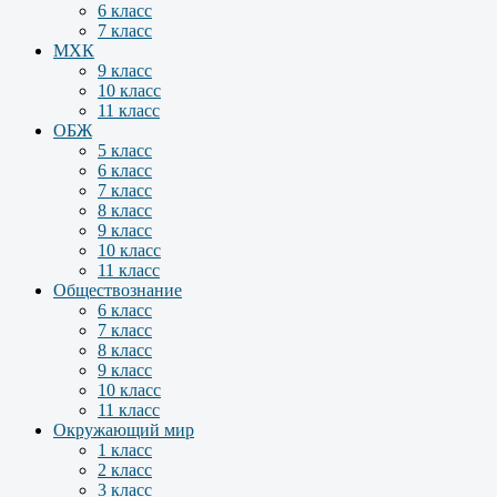
6 класс
7 класс
МХК
9 класс
10 класс
11 класс
ОБЖ
5 класс
6 класс
7 класс
8 класс
9 класс
10 класс
11 класс
Обществознание
6 класс
7 класс
8 класс
9 класс
10 класс
11 класс
Окружающий мир
1 класс
2 класс
3 класс