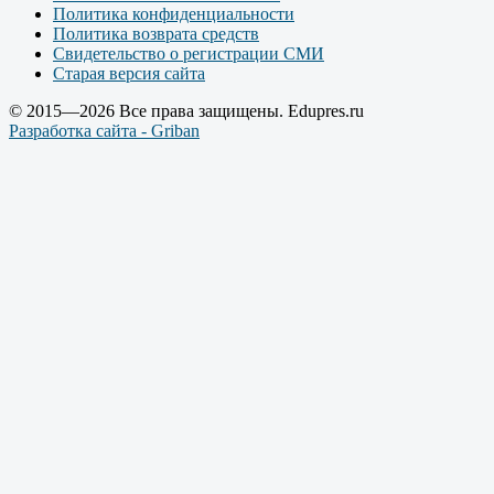
Политика конфиденциальности
Политика возврата средств
Свидетельство о регистрации СМИ
Старая версия сайта
© 2015—2026 Все права защищены. Edupres.ru
Разработка сайта - Griban