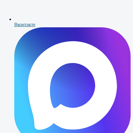
Вконтакте