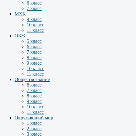
6 класс
7 класс
МХК
9 класс
10 класс
11 класс
ОБЖ
5 класс
6 класс
7 класс
8 класс
9 класс
10 класс
11 класс
Обществознание
6 класс
7 класс
8 класс
9 класс
10 класс
11 класс
Окружающий мир
1 класс
2 класс
3 класс