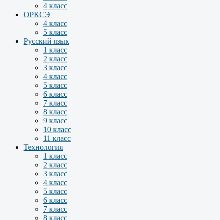
4 класс
ОРКСЭ
4 класс
5 класс
Русский язык
1 класс
2 класс
3 класс
4 класс
5 класс
6 класс
7 класс
8 класс
9 класс
10 класс
11 класс
Технология
1 класс
2 класс
3 класс
4 класс
5 класс
6 класс
7 класс
8 класс