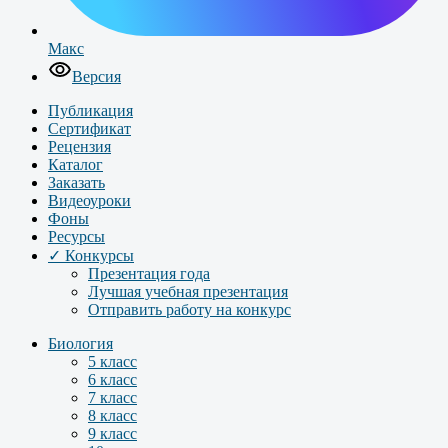
Макс
Версия
Публикация
Сертификат
Рецензия
Каталог
Заказать
Видеоуроки
Фоны
Ресурсы
✓ Конкурсы
Презентация года
Лучшая учебная презентация
Отправить работу на конкурс
Биология
5 класс
6 класс
7 класс
8 класс
9 класс