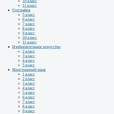
10 класс
11 класс
География
5 класс
6 класс
7 класс
8 класс
9 класс
10 класс
11 класс
Изобразительное искусство
2 класс
3 класс
4 класс
5 класс
Иностранный язык
1 класс
2 класс
3 класс
4 класс
5 класс
6 класс
7 класс
8 класс
9 класс