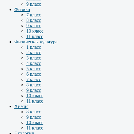
9 класс
Физика
7 класс
8 класс
9 класс
10 класс
11 класс
Физическая культура
1 класс
2 класс
3 класс
4 класс
5 класс
6 класс
7 класс
8 класс
9 класс
10 класс
11 класс
Химия
8 класс
9 класс
10 класс
11 класс
Экология