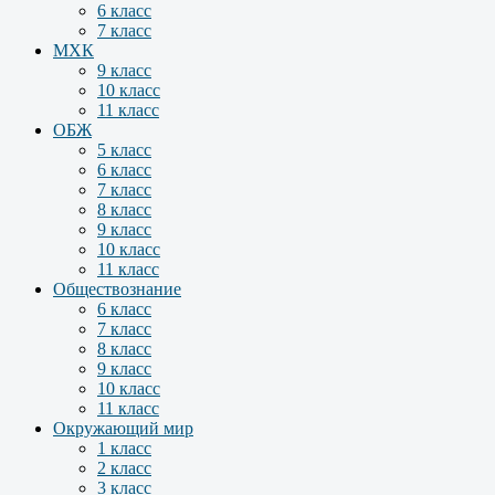
6 класс
7 класс
МХК
9 класс
10 класс
11 класс
ОБЖ
5 класс
6 класс
7 класс
8 класс
9 класс
10 класс
11 класс
Обществознание
6 класс
7 класс
8 класс
9 класс
10 класс
11 класс
Окружающий мир
1 класс
2 класс
3 класс