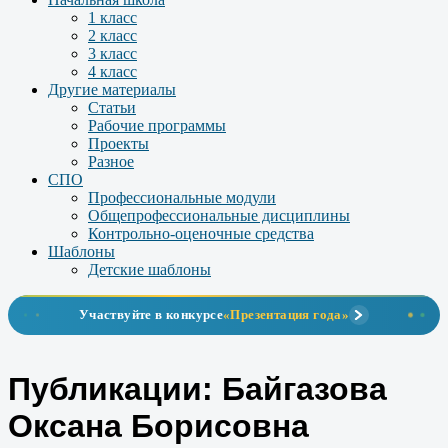
1 класс
2 класс
3 класс
4 класс
Другие материалы
Статьи
Рабочие программы
Проекты
Разное
СПО
Профессиональные модули
Общепрофессиональные дисциплины
Контрольно-оценочные средства
Шаблоны
Детские шаблоны
Участвуйте в конкурсе
«Презентация года»
Публикации: Байгазова
Оксана Борисовна