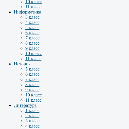
10 класс
11 класс
Информатика
3 класс
4 класс
5 класс
6 класс
7 класс
8 класс
9 класс
10 класс
11 класс
История
5 класс
6 класс
7 класс
8 класс
9 класс
10 класс
11 класс
Литература
1 класс
2 класс
3 класс
4 класс