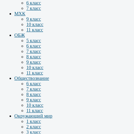
6 класс
7 класс
МХК
9 класс
10 класс
11 класс
ОБЖ
5 класс
6 класс
7 класс
8 класс
9 класс
10 класс
11 класс
Обществознание
6 класс
7 класс
8 класс
9 класс
10 класс
11 класс
Окружающий мир
1 класс
2 класс
3 класс