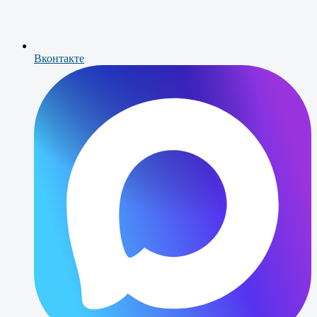
Вконтакте