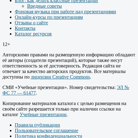
Блог: как делать классные презентации
Вредные советы
Фоновая музыка при работе над презентациями
Онлайн-курсы по презентациям
Отзывы о сайте
Контакты
Каталог ресурсов
12+
Авторскими правами на размещенную информацию обладают
её авторы (создатели презентаций), которые также несут
ответственность за её достоверность. Редакция сайта не
отвечает за качество авторских продуктов. Все материалы
доступны по
лицензии Creative Commons
.
СМИ «Учебные презентации». Номер свидетельства:
ЭЛ №
ФС 77 — 61477
.
Копирование материалов каталога с целью размещения на
своём сайте разрешается только при наличии ссылки на
каталог
Учебные презентации
.
Правила публикации
Пользовательское соглашение
Политика конфиденциальности