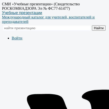
СМИ «Учебные презентации» (Свидетельство
РОСКОМНАДЗОРА Эл № ФС77-61477)
Учебные презентации
Международный каталог для учителей, воспитателей и
преподавателей
Войти