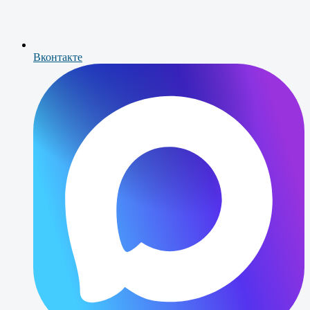
Вконтакте