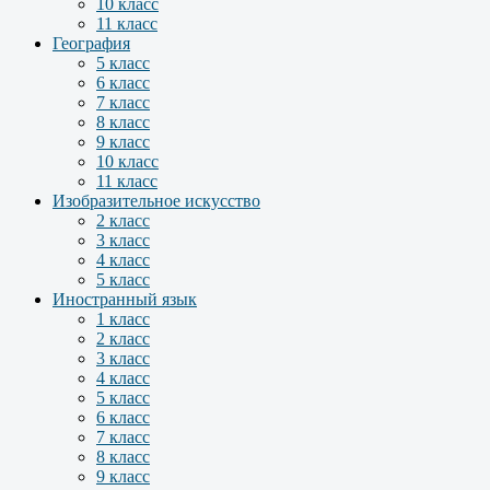
10 класс
11 класс
География
5 класс
6 класс
7 класс
8 класс
9 класс
10 класс
11 класс
Изобразительное искусство
2 класс
3 класс
4 класс
5 класс
Иностранный язык
1 класс
2 класс
3 класс
4 класс
5 класс
6 класс
7 класс
8 класс
9 класс