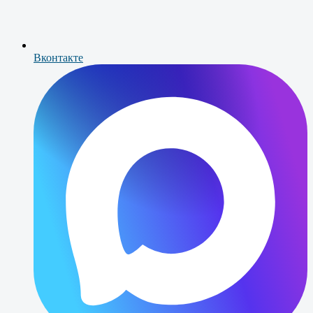
Вконтакте