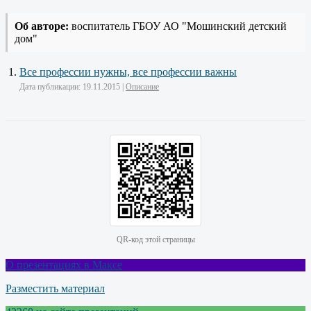
Об авторе:
воспитатель ГБОУ АО "Мошинский детский
дом"
Все профессии нужны, все профессии важны
Дата публикации: 19.11.2015 |
Описание
QR-код этой страницы
О презентациях в Максе
Разместить материал