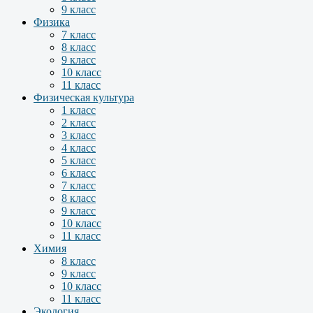
9 класс
Физика
7 класс
8 класс
9 класс
10 класс
11 класс
Физическая культура
1 класс
2 класс
3 класс
4 класс
5 класс
6 класс
7 класс
8 класс
9 класс
10 класс
11 класс
Химия
8 класс
9 класс
10 класс
11 класс
Экология