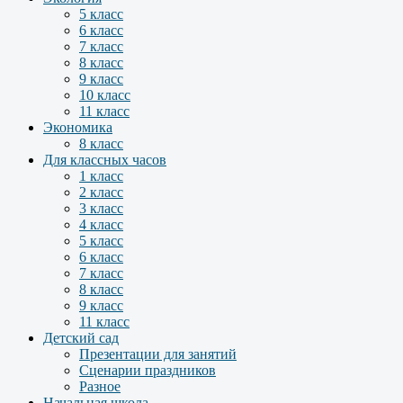
5 класс
6 класс
7 класс
8 класс
9 класс
10 класс
11 класс
Экономика
8 класс
Для классных часов
1 класс
2 класс
3 класс
4 класс
5 класс
6 класс
7 класс
8 класс
9 класс
11 класс
Детский сад
Презентации для занятий
Сценарии праздников
Разное
Начальная школа