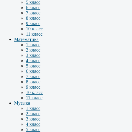
5 класс
6 класс
7 класс
8 класс
9 класс
10 класс
11 класс
Математика
1 класс
2 класс
3 класс
4 класс
5 класс
6 класс
7 класс
8 класс
9 класс
10 класс
11 класс
Музыка
1 класс
2 класс
3 класс
4 класс
5 класс