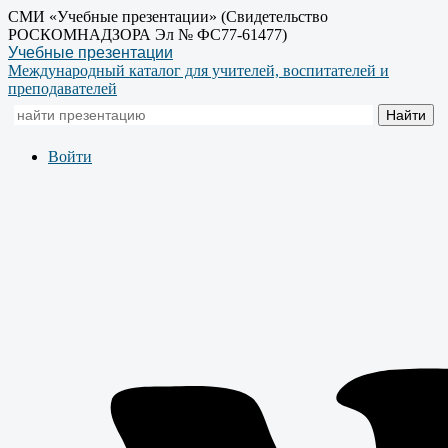
СМИ «Учебные презентации» (Свидетельство
РОСКОМНАДЗОРА Эл № ФС77-61477)
Учебные презентации
Международный каталог для учителей, воспитателей и
преподавателей
Войти