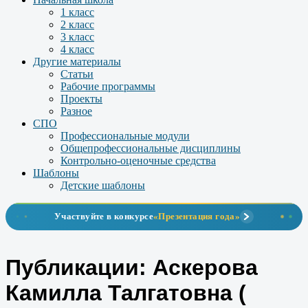
1 класс
2 класс
3 класс
4 класс
Другие материалы
Статьи
Рабочие программы
Проекты
Разное
СПО
Профессиональные модули
Общепрофессиональные дисциплины
Контрольно-оценочные средства
Шаблоны
Детские шаблоны
Участвуйте в конкурсе
«Презентация года»
Публикации: Аскерова
Камилла Талгатовна (