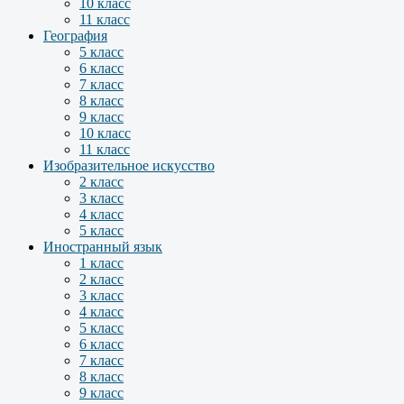
10 класс
11 класс
География
5 класс
6 класс
7 класс
8 класс
9 класс
10 класс
11 класс
Изобразительное искусство
2 класс
3 класс
4 класс
5 класс
Иностранный язык
1 класс
2 класс
3 класс
4 класс
5 класс
6 класс
7 класс
8 класс
9 класс