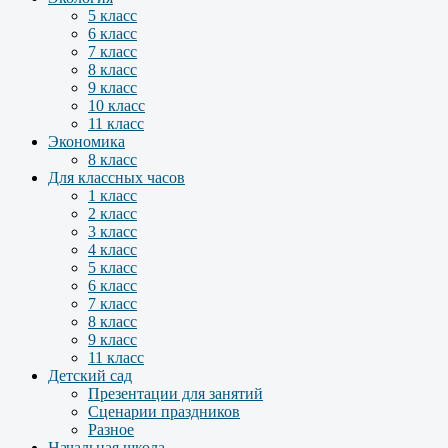
5 класс
6 класс
7 класс
8 класс
9 класс
10 класс
11 класс
Экономика
8 класс
Для классных часов
1 класс
2 класс
3 класс
4 класс
5 класс
6 класс
7 класс
8 класс
9 класс
11 класс
Детский сад
Презентации для занятий
Сценарии праздников
Разное
Начальная школа