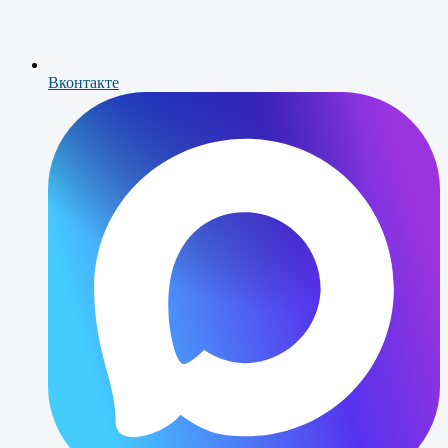
Вконтакте