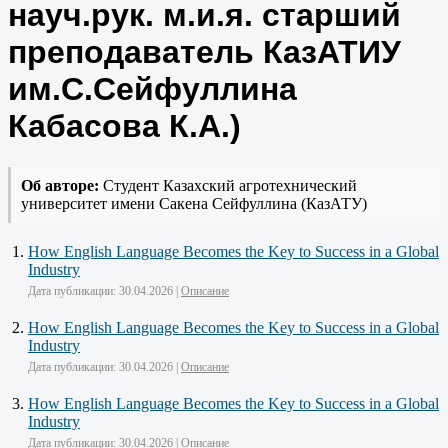
науч.рук. м.и.я. старший
преподаватель КазАТИУ
им.С.Сейфуллина
Кабасова К.А.)
Об авторе:
Студент Казахский агротехнический
университет имени Сакена Сейфуллина (КазАТУ)
How English Language Becomes the Key to Success in a Global
Industry
Дата публикации: 30.04.2026 |
Описание
How English Language Becomes the Key to Success in a Global
Industry
Дата публикации: 30.04.2026 |
Описание
How English Language Becomes the Key to Success in a Global
Industry
Дата публикации: 30.04.2026 |
Описание