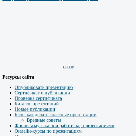
сразу
Ресурсы сайта
Опубликовать презентацию
Сертификат о публикации
Проверка сертификата
Каталог презентаций
Новые публикации
Блог: как делать классные презентации
Вредные советы
Фоновая музыка при работе над презентациями
Онлайн-курсы по презентациям