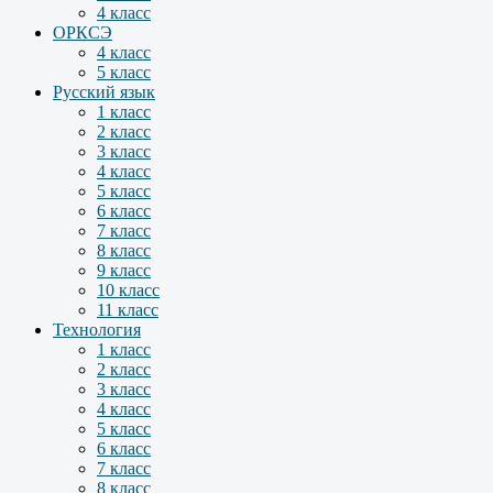
4 класс
ОРКСЭ
4 класс
5 класс
Русский язык
1 класс
2 класс
3 класс
4 класс
5 класс
6 класс
7 класс
8 класс
9 класс
10 класс
11 класс
Технология
1 класс
2 класс
3 класс
4 класс
5 класс
6 класс
7 класс
8 класс