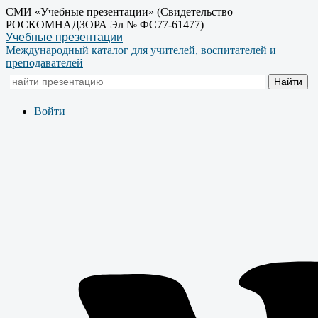
СМИ «Учебные презентации» (Свидетельство
РОСКОМНАДЗОРА Эл № ФС77-61477)
Учебные презентации
Международный каталог для учителей, воспитателей и
преподавателей
Войти