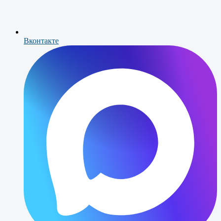
Вконтакте