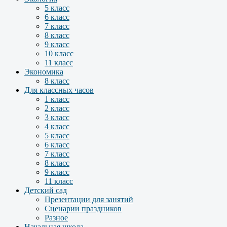
5 класс
6 класс
7 класс
8 класс
9 класс
10 класс
11 класс
Экономика
8 класс
Для классных часов
1 класс
2 класс
3 класс
4 класс
5 класс
6 класс
7 класс
8 класс
9 класс
11 класс
Детский сад
Презентации для занятий
Сценарии праздников
Разное
Начальная школа