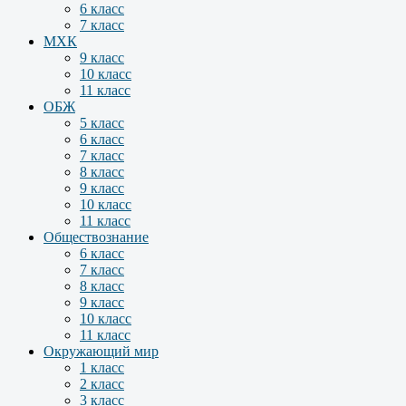
6 класс
7 класс
МХК
9 класс
10 класс
11 класс
ОБЖ
5 класс
6 класс
7 класс
8 класс
9 класс
10 класс
11 класс
Обществознание
6 класс
7 класс
8 класс
9 класс
10 класс
11 класс
Окружающий мир
1 класс
2 класс
3 класс