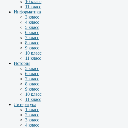
10 класс
11 класс
Информатика
3 класс
4 класс
5 класс
6 класс
7 класс
8 класс
9 класс
10 класс
11 класс
История
5 класс
6 класс
7 класс
8 класс
9 класс
10 класс
11 класс
Литература
1 класс
2 класс
3 класс
4 класс