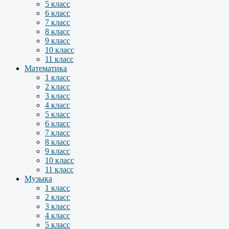
5 класс
6 класс
7 класс
8 класс
9 класс
10 класс
11 класс
Математика
1 класс
2 класс
3 класс
4 класс
5 класс
6 класс
7 класс
8 класс
9 класс
10 класс
11 класс
Музыка
1 класс
2 класс
3 класс
4 класс
5 класс