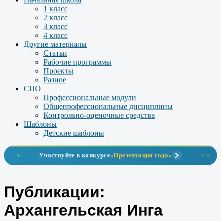
1 класс
2 класс
3 класс
4 класс
Другие материалы
Статьи
Рабочие программы
Проекты
Разное
СПО
Профессиональные модули
Общепрофессиональные дисциплины
Контрольно-оценочные средства
Шаблоны
Детские шаблоны
Участвуйте в конкурсе
«Презентация года»
Публикации:
Архангельская Инга