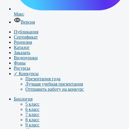
Макс
Версия
Публикация
Сертификат
Рецензия
Каталог
Заказать
Видеоуроки
Фоны
Ресурсы
✓ Конкурсы
Презентация года
Лучшая учебная презентация
Отправить работу на конкурс
Биология
5 класс
6 класс
7 класс
8 класс
9 класс