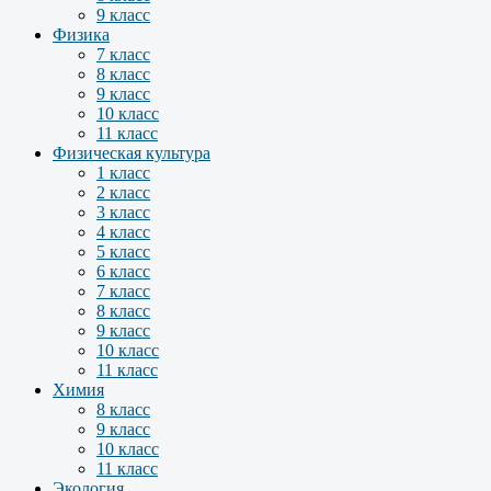
9 класс
Физика
7 класс
8 класс
9 класс
10 класс
11 класс
Физическая культура
1 класс
2 класс
3 класс
4 класс
5 класс
6 класс
7 класс
8 класс
9 класс
10 класс
11 класс
Химия
8 класс
9 класс
10 класс
11 класс
Экология