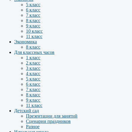
5 класс
6 класс
7 класс
8 класс
9 класс
10 класс
11 класс
Экономика
8 класс
Для классных часов
1 класс
2 класс
3 класс
4 класс
5 класс
6 класс
7 класс
8 класс
9 класс
11 класс
Детский сад
Презентации для занятий
Сценарии праздников
Разное
Начальная школа