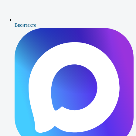
Вконтакте