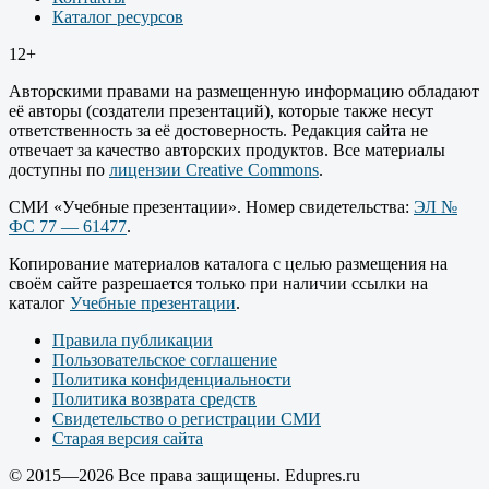
Каталог ресурсов
12+
Авторскими правами на размещенную информацию обладают
её авторы (создатели презентаций), которые также несут
ответственность за её достоверность. Редакция сайта не
отвечает за качество авторских продуктов. Все материалы
доступны по
лицензии Creative Commons
.
СМИ «Учебные презентации». Номер свидетельства:
ЭЛ №
ФС 77 — 61477
.
Копирование материалов каталога с целью размещения на
своём сайте разрешается только при наличии ссылки на
каталог
Учебные презентации
.
Правила публикации
Пользовательское соглашение
Политика конфиденциальности
Политика возврата средств
Свидетельство о регистрации СМИ
Старая версия сайта
© 2015—2026 Все права защищены. Edupres.ru