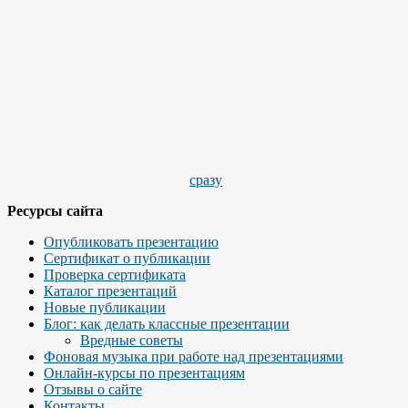
сразу
Ресурсы сайта
Опубликовать презентацию
Сертификат о публикации
Проверка сертификата
Каталог презентаций
Новые публикации
Блог: как делать классные презентации
Вредные советы
Фоновая музыка при работе над презентациями
Онлайн-курсы по презентациям
Отзывы о сайте
Контакты