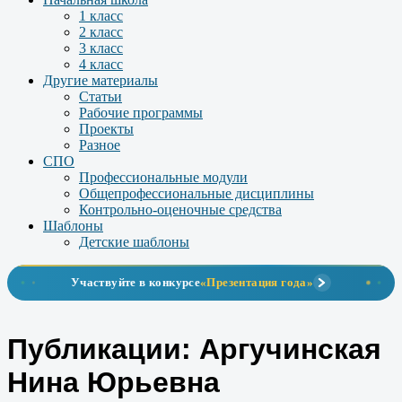
1 класс
2 класс
3 класс
4 класс
Другие материалы
Статьи
Рабочие программы
Проекты
Разное
СПО
Профессиональные модули
Общепрофессиональные дисциплины
Контрольно-оценочные средства
Шаблоны
Детские шаблоны
Участвуйте в конкурсе
«Презентация года»
Публикации: Аргучинская
Нина Юрьевна