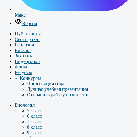
Макс
Версия
Публикация
Сертификат
Рецензия
Каталог
Заказать
Видеоуроки
Фоны
Ресурсы
✓ Конкурсы
Презентация года
Лучшая учебная презентация
Отправить работу на конкурс
Биология
5 класс
6 класс
7 класс
8 класс
9 класс