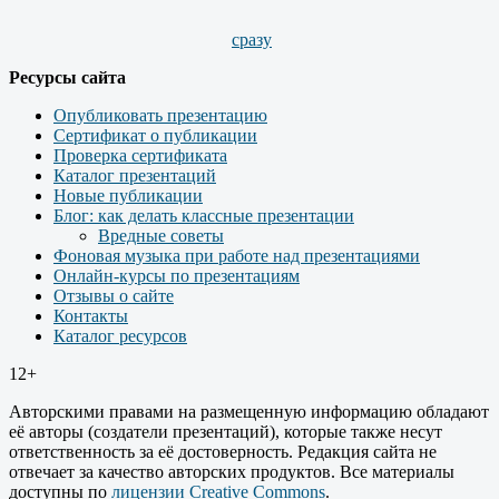
сразу
Ресурсы сайта
Опубликовать презентацию
Сертификат о публикации
Проверка сертификата
Каталог презентаций
Новые публикации
Блог: как делать классные презентации
Вредные советы
Фоновая музыка при работе над презентациями
Онлайн-курсы по презентациям
Отзывы о сайте
Контакты
Каталог ресурсов
12+
Авторскими правами на размещенную информацию обладают
её авторы (создатели презентаций), которые также несут
ответственность за её достоверность. Редакция сайта не
отвечает за качество авторских продуктов. Все материалы
доступны по
лицензии Creative Commons
.