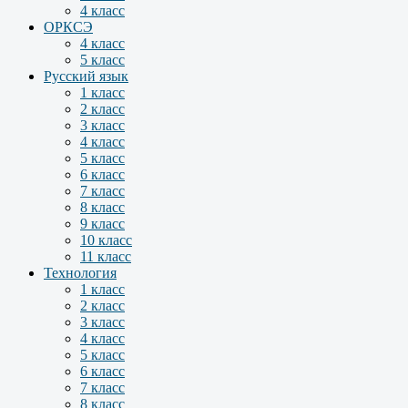
4 класс
ОРКСЭ
4 класс
5 класс
Русский язык
1 класс
2 класс
3 класс
4 класс
5 класс
6 класс
7 класс
8 класс
9 класс
10 класс
11 класс
Технология
1 класс
2 класс
3 класс
4 класс
5 класс
6 класс
7 класс
8 класс