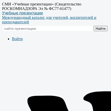
СМИ «Учебные презентации» (Свидетельство
РОСКОМНАДЗОРА Эл № ФС77-61477)
Учебные презентации
Международный каталог для учителей, воспитателей и
преподавателей
Войти