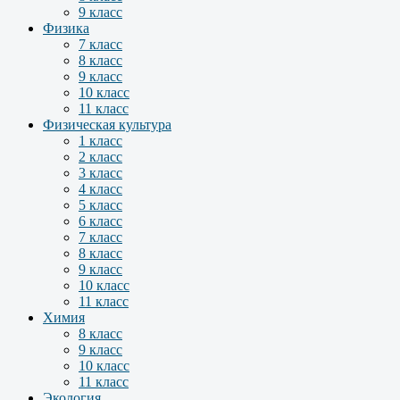
9 класс
Физика
7 класс
8 класс
9 класс
10 класс
11 класс
Физическая культура
1 класс
2 класс
3 класс
4 класс
5 класс
6 класс
7 класс
8 класс
9 класс
10 класс
11 класс
Химия
8 класс
9 класс
10 класс
11 класс
Экология