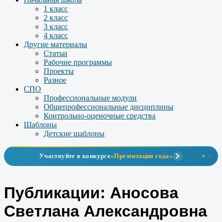
1 класс
2 класс
3 класс
4 класс
Другие материалы
Статьи
Рабочие программы
Проекты
Разное
СПО
Профессиональные модули
Общепрофессиональные дисциплины
Контрольно-оценочные средства
Шаблоны
Детские шаблоны
Участвуйте в конкурсе
«Презентация года»
Публикации: Аносова
Светлана Александровна