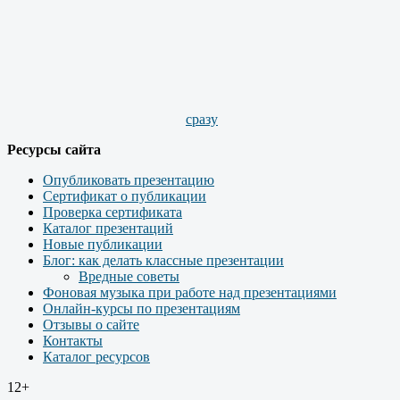
сразу
Ресурсы сайта
Опубликовать презентацию
Сертификат о публикации
Проверка сертификата
Каталог презентаций
Новые публикации
Блог: как делать классные презентации
Вредные советы
Фоновая музыка при работе над презентациями
Онлайн-курсы по презентациям
Отзывы о сайте
Контакты
Каталог ресурсов
12+