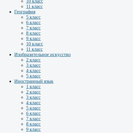
10 класс
11 класс
География
5 класс
6 класс
7 класс
8 класс
9 класс
10 класс
11 класс
Изобразительное искусство
2 класс
3 класс
4 класс
5 класс
Иностранный язык
1 класс
2 класс
3 класс
4 класс
5 класс
6 класс
7 класс
8 класс
9 класс