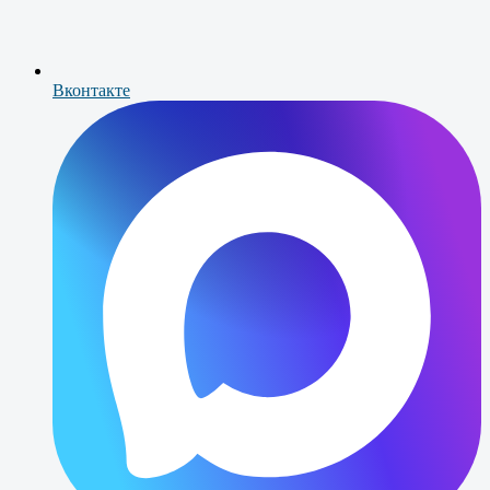
Вконтакте