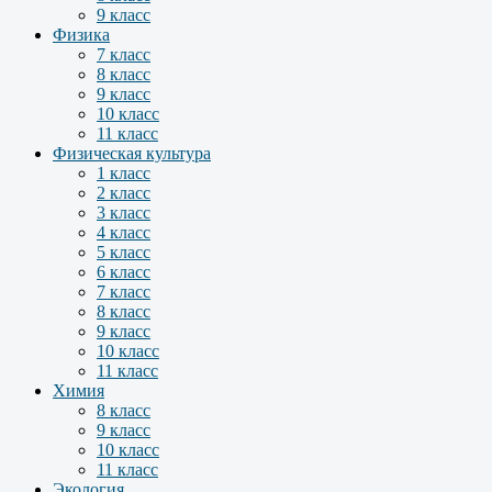
9 класс
Физика
7 класс
8 класс
9 класс
10 класс
11 класс
Физическая культура
1 класс
2 класс
3 класс
4 класс
5 класс
6 класс
7 класс
8 класс
9 класс
10 класс
11 класс
Химия
8 класс
9 класс
10 класс
11 класс
Экология