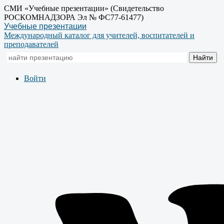
СМИ «Учебные презентации» (Свидетельство
РОСКОМНАДЗОРА Эл № ФС77-61477)
Учебные презентации
Международный каталог для учителей, воспитателей и
преподавателей
Войти