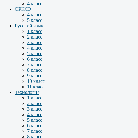
4 класс
ОРКСЭ
4 класс
5 класс
Русский язык
1 класс
2 класс
3 класс
4 класс
5 класс
6 класс
7 класс
8 класс
9 класс
10 класс
11 класс
Технология
1 класс
2 класс
3 класс
4 класс
5 класс
6 класс
7 класс
8 класс