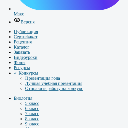
Макс
Версия
Публикация
Сертификат
Рецензия
Каталог
Заказать
Видеоуроки
Фоны
Ресурсы
✓ Конкурсы
Презентация года
Лучшая учебная презентация
Отправить работу на конкурс
Биология
5 класс
6 класс
7 класс
8 класс
9 класс