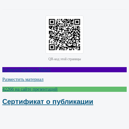
QR-код этой страницы
О презентациях в Максе
Разместить материал
42266
на сайте
презентаций
Сертификат о публикации