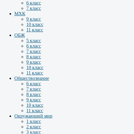
6 класс
7 класс
МХК
9 класс
10 класс
11 класс
ОБЖ
5 класс
6 класс
7 класс
8 класс
9 класс
10 класс
11 класс
Обществознание
6 класс
7 класс
8 класс
9 класс
10 класс
11 класс
Окружающий мир
1 класс
2 класс
3 класс