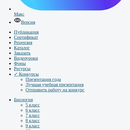
Макс
Версия
Публикация
Сертификат
Рецензия
Каталог
Заказать
Видеоуроки
Фоны
Ресурсы
✓ Конкурсы
Презентация года
Лучшая учебная презентация
Отправить работу на конкурс
Биология
5 класс
6 класс
7 класс
8 класс
9 класс