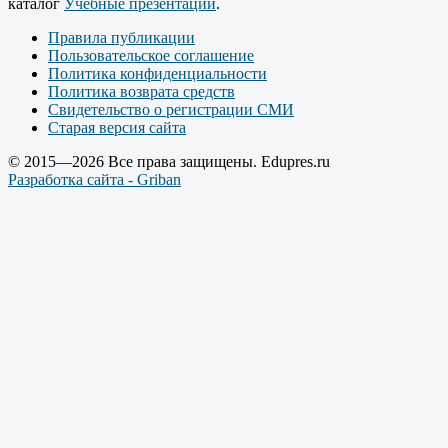
каталог
Учебные презентации
.
Правила публикации
Пользовательское соглашение
Политика конфиденциальности
Политика возврата средств
Свидетельство о регистрации СМИ
Старая версия сайта
© 2015—2026 Все права защищены. Edupres.ru
Разработка сайта - Griban