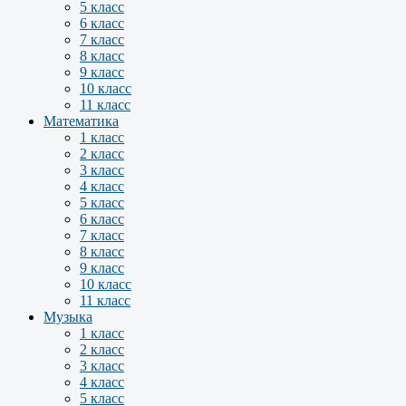
5 класс
6 класс
7 класс
8 класс
9 класс
10 класс
11 класс
Математика
1 класс
2 класс
3 класс
4 класс
5 класс
6 класс
7 класс
8 класс
9 класс
10 класс
11 класс
Музыка
1 класс
2 класс
3 класс
4 класс
5 класс