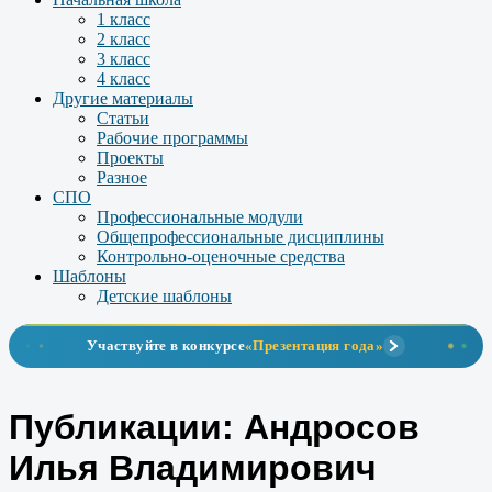
1 класс
2 класс
3 класс
4 класс
Другие материалы
Статьи
Рабочие программы
Проекты
Разное
СПО
Профессиональные модули
Общепрофессиональные дисциплины
Контрольно-оценочные средства
Шаблоны
Детские шаблоны
Участвуйте в конкурсе
«Презентация года»
Публикации: Андросов
Илья Владимирович