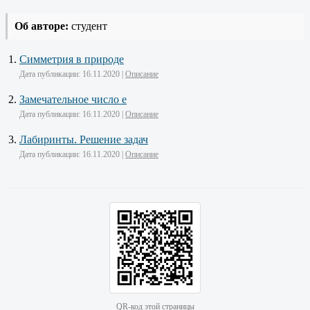
Об авторе:
студент
Симметрия в природе
Дата публикации: 16.11.2020 |
Описание
Замечательное число e
Дата публикации: 16.11.2020 |
Описание
Лабиринты. Решение задач
Дата публикации: 16.11.2020 |
Описание
QR-код этой страницы