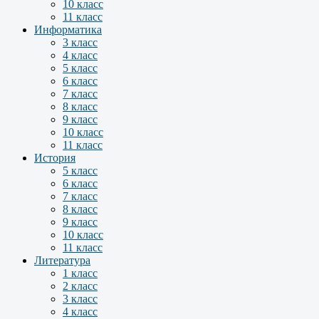
10 класс
11 класс
Информатика
3 класс
4 класс
5 класс
6 класс
7 класс
8 класс
9 класс
10 класс
11 класс
История
5 класс
6 класс
7 класс
8 класс
9 класс
10 класс
11 класс
Литература
1 класс
2 класс
3 класс
4 класс