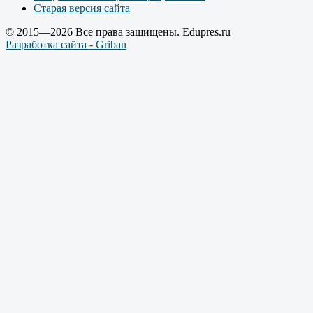
Старая версия сайта
© 2015—2026 Все права защищены. Edupres.ru
Разработка сайта - Griban