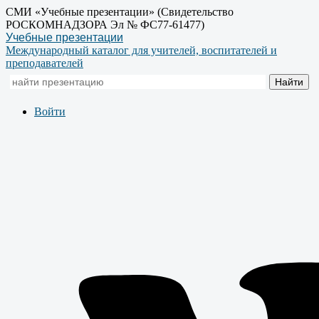
СМИ «Учебные презентации» (Свидетельство
РОСКОМНАДЗОРА Эл № ФС77-61477)
Учебные презентации
Международный каталог для учителей, воспитателей и
преподавателей
Войти