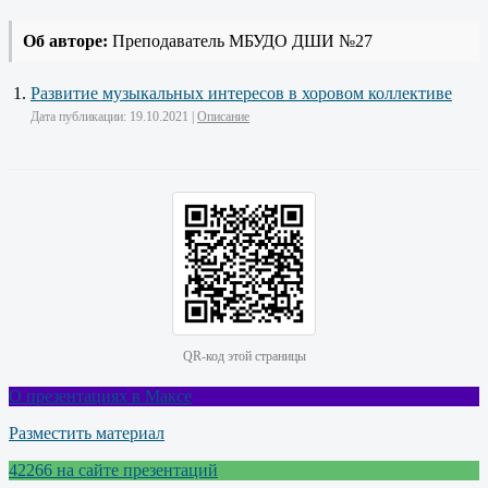
Об авторе:
Преподаватель МБУДО ДШИ №27
Развитие музыкальных интересов в хоровом коллективе
Дата публикации: 19.10.2021 |
Описание
QR-код этой страницы
О презентациях в Максе
Разместить материал
42266
на сайте
презентаций