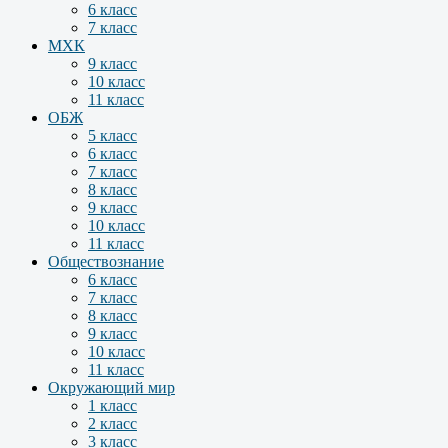
6 класс
7 класс
МХК
9 класс
10 класс
11 класс
ОБЖ
5 класс
6 класс
7 класс
8 класс
9 класс
10 класс
11 класс
Обществознание
6 класс
7 класс
8 класс
9 класс
10 класс
11 класс
Окружающий мир
1 класс
2 класс
3 класс