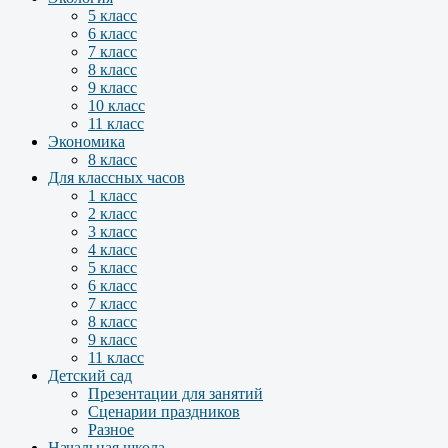
5 класс
6 класс
7 класс
8 класс
9 класс
10 класс
11 класс
Экономика
8 класс
Для классных часов
1 класс
2 класс
3 класс
4 класс
5 класс
6 класс
7 класс
8 класс
9 класс
11 класс
Детский сад
Презентации для занятий
Сценарии праздников
Разное
Начальная школа