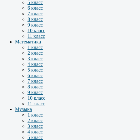
5 класс
6 класс
7 класс
8 класс
9 класс
10 класс
11 класс
Математика
1 класс
2 класс
3 класс
4 класс
5 класс
6 класс
7 класс
8 класс
9 класс
10 класс
11 класс
Музыка
1 класс
2 класс
3 класс
4 класс
5 класс