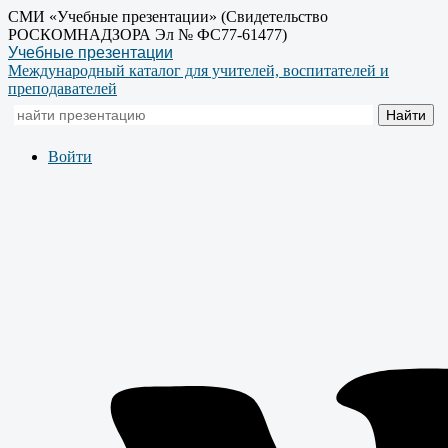
СМИ «Учебные презентации» (Свидетельство
РОСКОМНАДЗОРА Эл № ФС77-61477)
Учебные презентации
Международный каталог для учителей, воспитателей и
преподавателей
Войти