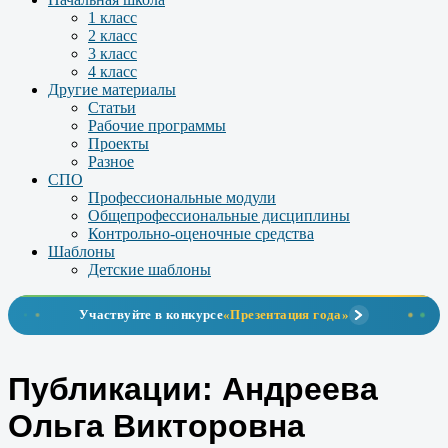
1 класс
2 класс
3 класс
4 класс
Другие материалы
Статьи
Рабочие программы
Проекты
Разное
СПО
Профессиональные модули
Общепрофессиональные дисциплины
Контрольно-оценочные средства
Шаблоны
Детские шаблоны
Участвуйте в конкурсе
«Презентация года»
Публикации: Андреева
Ольга Викторовна