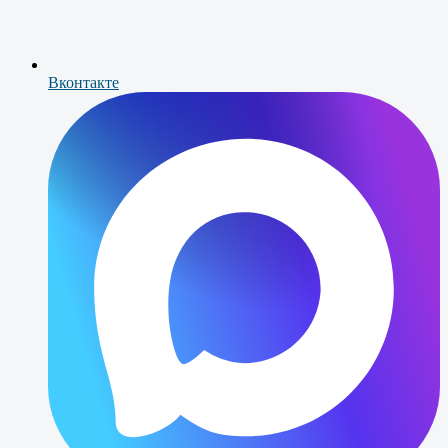
Вконтакте