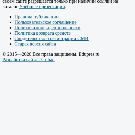
своём сайте разрешается только при наличии ссылки на
каталог
Учебные презентации
.
Правила публикации
Пользовательское соглашение
Политика конфиденциальности
Политика возврата средств
Свидетельство о регистрации СМИ
Старая версия сайта
© 2015—2026 Все права защищены. Edupres.ru
Разработка сайта - Griban