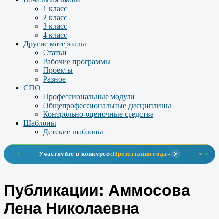
1 класс
2 класс
3 класс
4 класс
Другие материалы
Статьи
Рабочие программы
Проекты
Разное
СПО
Профессиональные модули
Общепрофессиональные дисциплины
Контрольно-оценочные средства
Шаблоны
Детские шаблоны
Участвуйте в конкурсе
«Презентация года»
Публикации: Аммосова
Лена Николаевна