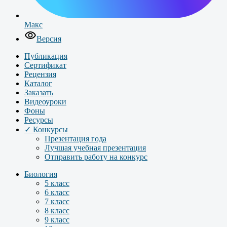
Макс
Версия
Публикация
Сертификат
Рецензия
Каталог
Заказать
Видеоуроки
Фоны
Ресурсы
✓ Конкурсы
Презентация года
Лучшая учебная презентация
Отправить работу на конкурс
Биология
5 класс
6 класс
7 класс
8 класс
9 класс