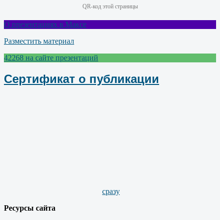
QR-код этой страницы
О презентациях в Максе
Разместить материал
42268
на сайте
презентаций
Сертификат о публикации
сразу
Ресурсы сайта