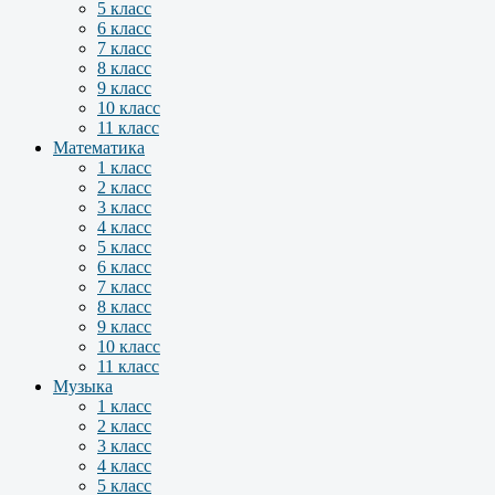
5 класс
6 класс
7 класс
8 класс
9 класс
10 класс
11 класс
Математика
1 класс
2 класс
3 класс
4 класс
5 класс
6 класс
7 класс
8 класс
9 класс
10 класс
11 класс
Музыка
1 класс
2 класс
3 класс
4 класс
5 класс