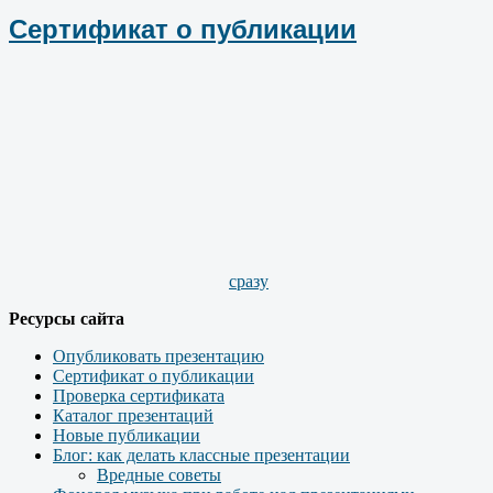
Сертификат о публикации
сразу
Ресурсы сайта
Опубликовать презентацию
Сертификат о публикации
Проверка сертификата
Каталог презентаций
Новые публикации
Блог: как делать классные презентации
Вредные советы