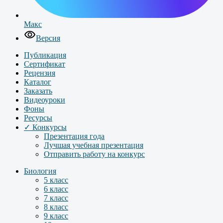
Макс
Версия
Публикация
Сертификат
Рецензия
Каталог
Заказать
Видеоуроки
Фоны
Ресурсы
✓ Конкурсы
Презентация года
Лучшая учебная презентация
Отправить работу на конкурс
Биология
5 класс
6 класс
7 класс
8 класс
9 класс