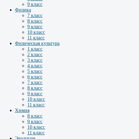
9 класс
Физика
7 класс
8 класс
9 класс
10 класс
11 класс
Физическая культура
1 класс
2 класс
3 класс
4 класс
5 класс
6 класс
7 класс
8 класс
9 класс
10 класс
11 класс
Химия
8 класс
9 класс
10 класс
11 класс
Экология