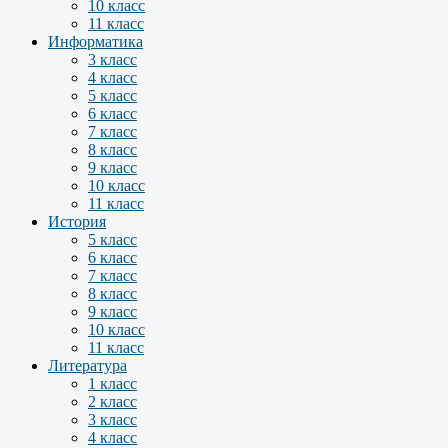
10 класс
11 класс
Информатика
3 класс
4 класс
5 класс
6 класс
7 класс
8 класс
9 класс
10 класс
11 класс
История
5 класс
6 класс
7 класс
8 класс
9 класс
10 класс
11 класс
Литература
1 класс
2 класс
3 класс
4 класс