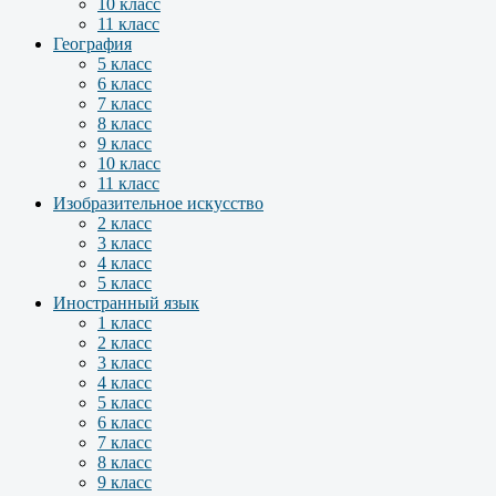
10 класс
11 класс
География
5 класс
6 класс
7 класс
8 класс
9 класс
10 класс
11 класс
Изобразительное искусство
2 класс
3 класс
4 класс
5 класс
Иностранный язык
1 класс
2 класс
3 класс
4 класс
5 класс
6 класс
7 класс
8 класс
9 класс