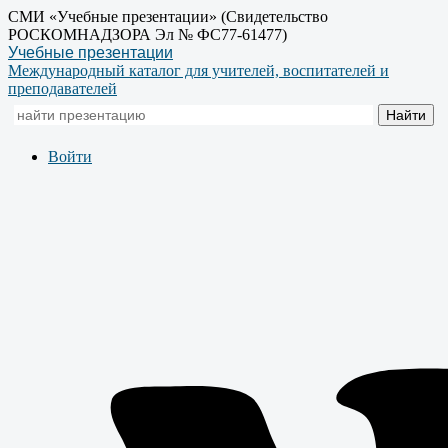
СМИ «Учебные презентации» (Свидетельство
РОСКОМНАДЗОРА Эл № ФС77-61477)
Учебные презентации
Международный каталог для учителей, воспитателей и
преподавателей
Войти