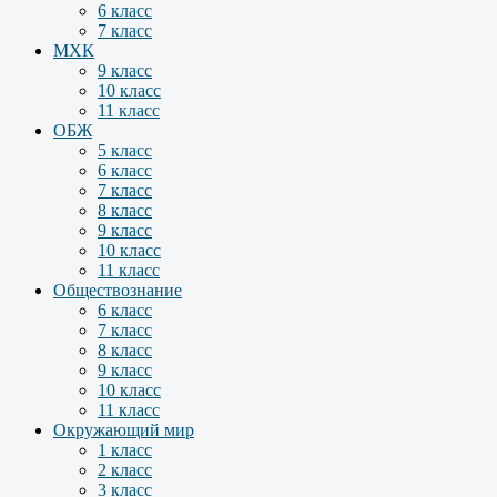
6 класс
7 класс
МХК
9 класс
10 класс
11 класс
ОБЖ
5 класс
6 класс
7 класс
8 класс
9 класс
10 класс
11 класс
Обществознание
6 класс
7 класс
8 класс
9 класс
10 класс
11 класс
Окружающий мир
1 класс
2 класс
3 класс