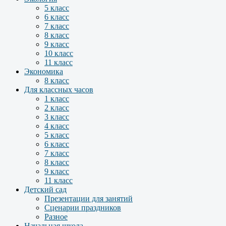
5 класс
6 класс
7 класс
8 класс
9 класс
10 класс
11 класс
Экономика
8 класс
Для классных часов
1 класс
2 класс
3 класс
4 класс
5 класс
6 класс
7 класс
8 класс
9 класс
11 класс
Детский сад
Презентации для занятий
Сценарии праздников
Разное
Начальная школа