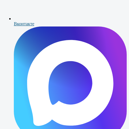
Вконтакте