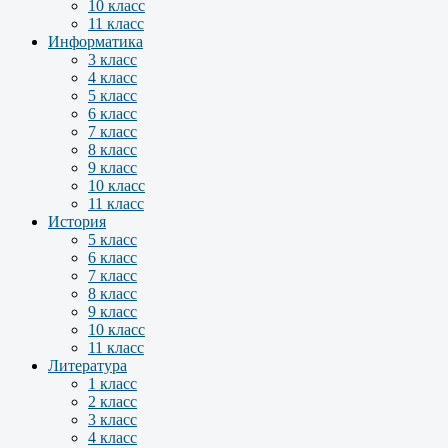
10 класс
11 класс
Информатика
3 класс
4 класс
5 класс
6 класс
7 класс
8 класс
9 класс
10 класс
11 класс
История
5 класс
6 класс
7 класс
8 класс
9 класс
10 класс
11 класс
Литература
1 класс
2 класс
3 класс
4 класс