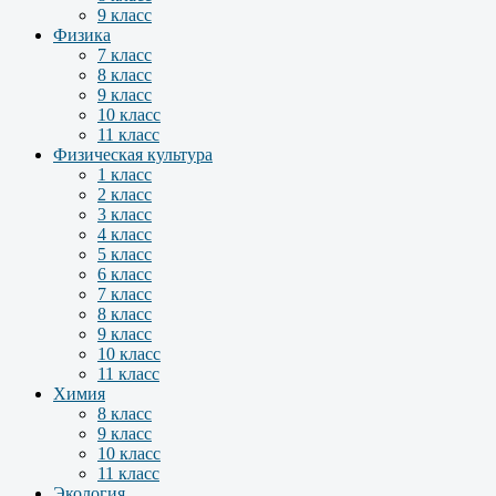
9 класс
Физика
7 класс
8 класс
9 класс
10 класс
11 класс
Физическая культура
1 класс
2 класс
3 класс
4 класс
5 класс
6 класс
7 класс
8 класс
9 класс
10 класс
11 класс
Химия
8 класс
9 класс
10 класс
11 класс
Экология