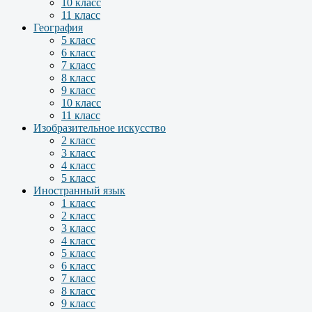
10 класс
11 класс
География
5 класс
6 класс
7 класс
8 класс
9 класс
10 класс
11 класс
Изобразительное искусство
2 класс
3 класс
4 класс
5 класс
Иностранный язык
1 класс
2 класс
3 класс
4 класс
5 класс
6 класс
7 класс
8 класс
9 класс