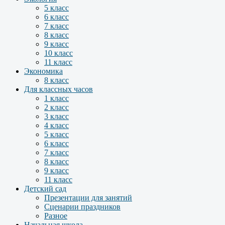
5 класс
6 класс
7 класс
8 класс
9 класс
10 класс
11 класс
Экономика
8 класс
Для классных часов
1 класс
2 класс
3 класс
4 класс
5 класс
6 класс
7 класс
8 класс
9 класс
11 класс
Детский сад
Презентации для занятий
Сценарии праздников
Разное
Начальная школа