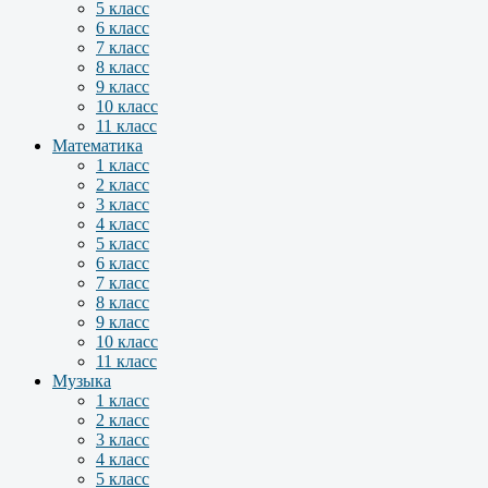
5 класс
6 класс
7 класс
8 класс
9 класс
10 класс
11 класс
Математика
1 класс
2 класс
3 класс
4 класс
5 класс
6 класс
7 класс
8 класс
9 класс
10 класс
11 класс
Музыка
1 класс
2 класс
3 класс
4 класс
5 класс