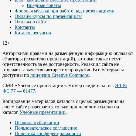
Вредные советы
Фоновая музыка при работе над презентациями
Онлайн-курсы по презентациям
Отзывы о сайте
Контакты
Каталог ресурсов
12+
Авторскими правами на размещенную информацию обладают
её авторы (создатели презентаций), которые также несут
ответственность за её достоверность. Редакция сайта не
отвечает за качество авторских продуктов. Все материалы
доступны по
лицензии Creative Commons
.
СМИ «Учебные презентации». Номер свидетельства:
ЭЛ №
ФС 77 — 61477
.
Копирование материалов каталога с целью размещения на
своём сайте разрешается только при наличии ссылки на
каталог
Учебные презентации
.
Правила публикации
Пользовательское соглашение
Политика конфиденциальности