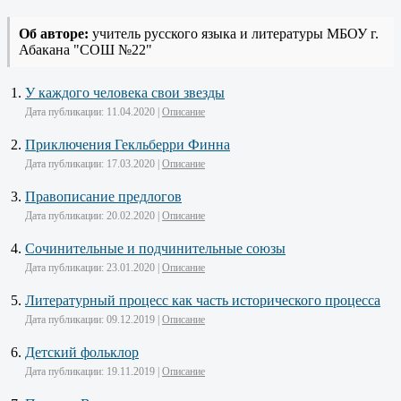
Об авторе:
учитель русского языка и литературы МБОУ г.
Абакана "СОШ №22"
У каждого человека свои звезды
Дата публикации: 11.04.2020 |
Описание
Приключения Гекльберри Финна
Дата публикации: 17.03.2020 |
Описание
Правописание предлогов
Дата публикации: 20.02.2020 |
Описание
Сочинительные и подчинительные союзы
Дата публикации: 23.01.2020 |
Описание
Литературный процесс как часть исторического процесса
Дата публикации: 09.12.2019 |
Описание
Детский фольклор
Дата публикации: 19.11.2019 |
Описание