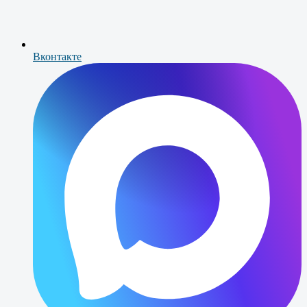
Вконтакте